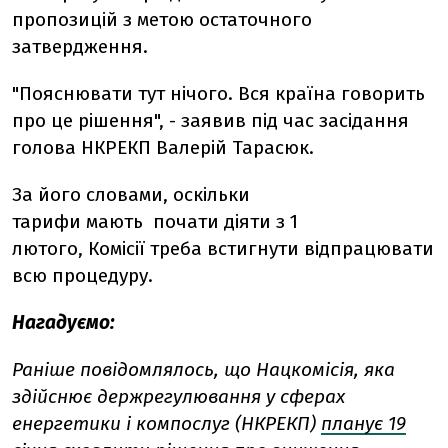
пропозицій
з
метою
остаточного
затвердження
.
"
Пояснювати
тут
нічого
.
Вся
країна
говорить
про це рішення
"
,
-
заявив під час засідання
голова НКРЕКП
Валерій
Тарасюк.
За його словами, оскільки
тарифи
мають
почати
діяти
з 1
лютого
,
К
омісії
треба
встигнути
відпрацювати
всю
процедуру
.
Нагадуємо:
Раніше повідомлялось, що Нацкомісія, яка
здійснює держрегулювання у сферах
енергетики і компослуг (НКРЕКП)
планує 19