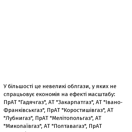
У більшості це невеликі облгази, у яких не
спрацьовує економія на ефекті масштабу:
ПрАТ "Гадячгаз", АТ "Закарпатгаз", АТ "Івано-
Франківськгаз", ПрАТ "Коростишівгаз", АТ
"Лубнигаз", ПрАТ "Мелітопольгаз", АТ
"Миколаївгаз", АТ "Полтавагаз", ПрАТ