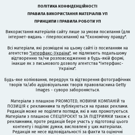
ПОЛІТИКА КОНФІДЕНЦІЙНОСТІ
ПРАВИЛА ВИКОРИСТАННЯ МАТЕРІАЛІВ УП
ПРИНЦИПИ І ПРАВИЛА РОБОТИ УП
Використання матеріалів сайту лише за умови посилання (для
інтернет-видань - гіперпосилання) на "Економічну правду".
Всі матеріали, які розміщені на цьому сайті із посиланням на
агентство
"Інтерфакс-Україна"
, не підлягають подальшому
відтворенню та/чи розповсюдженню в будь-якій формі,
інакше як з письмового дозволу агентства "Інтерфакс-
Україна".
Будь-яке копіювання, передрук та відтворення фотографічних
творів та/або аудіовізуальних творів правовласника Getty
Images - суворо забороняється.
Матеріали з плашкою PROMOTED, НОВИНИ КОМПАНІЙ та
ПОЗИЦІЯ є рекламними та публікуються на правах реклами.
Редакція може не поділяти погляди, які в них промотуються.
Матеріали з плашкою СПЕЦПРОЄКТ та ЗА ПІДТРИМКИ також є
рекламними, проте редакція бере участь у підготовці цього
контенту і поділяє думки, висловлені у цих матеріалах.
Редакція не несе відповідальності за факти та оціночні