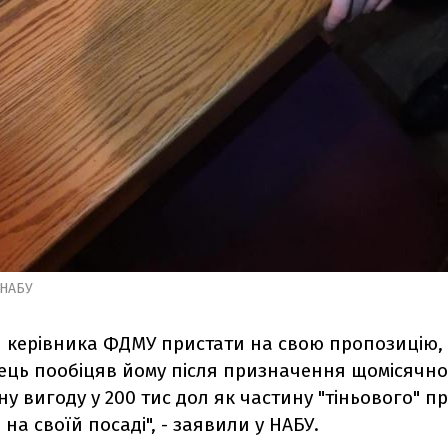
 НАБУ
 керівника ФДМУ пристати на свою пропозицію,
ець пообіцяв йому після призначення щомісячн
у вигоду у 200 тис дол як частину "тіньового" пр
на своїй посаді", - заявили у НАБУ.