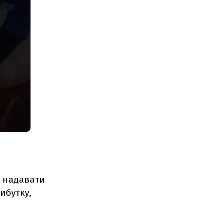
о надавати
ибутку,