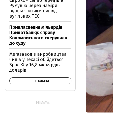
Єврокомісія попередила
Румунію через наміри
відкласти відмову від
вугільних ТЕС
Привласнення мільярдів
Приватбанку: справу
Коломойського скерували
до суду
Мегазавод з виробництва
чипів у Техасі обійдеться
SpaceX у 16,8 мільярдів
доларів
ВСІ НОВИНИ
РЕКЛАМА: