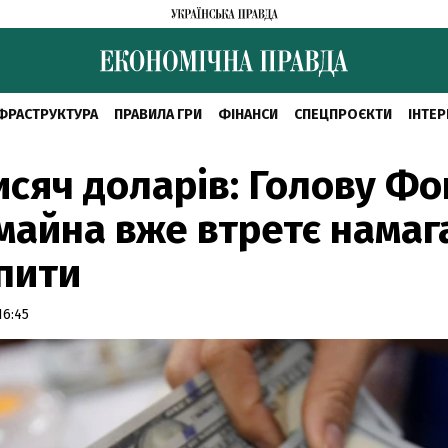
ФРАСТРУКТУРА
ПРАВИЛА ГРИ
ФІНАНСИ
СПЕЦПРОЄКТИ
ІНТЕР
исяч доларів: Голову Ф
айна вже втретє намаг
пити
16:45