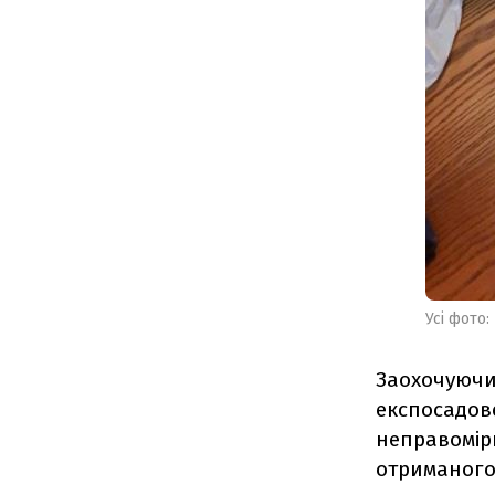
Усі фото:
Заохочуючи
експосадов
неправомірн
отриманого 