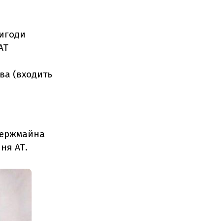
вигоди
АТ
ва (входить
держмайна
ня АТ.