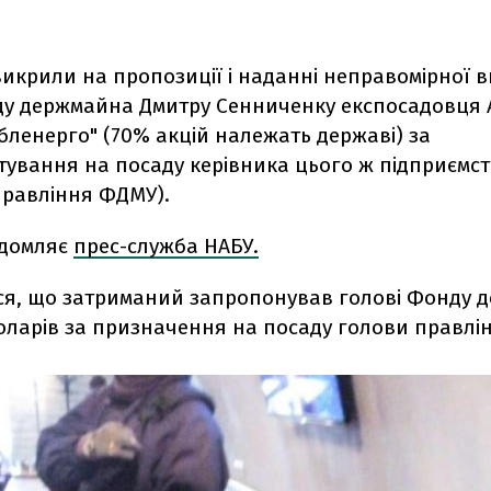
викрили на пропозиції і наданні неправомірної 
ду держмайна Дмитру Сенниченку експосадовця 
бленерго" (70% акцій належать державі) за
ування на посаду керівника цього ж підприємст
правління ФДМУ).
ідомляє
прес-служба НАБУ.
ся, що затриманий запропонував голові Фонду 
оларів за призначення на посаду голови правлін