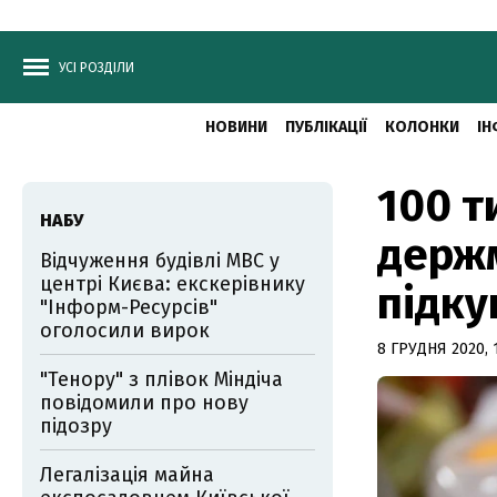
УСІ РОЗДІЛИ
НОВИНИ
ПУБЛІКАЦІЇ
КОЛОНКИ
ІН
100 т
НАБУ
держм
Відчуження будівлі МВС у
центрі Києва: екскерівнику
підку
"Інформ-Ресурсів"
оголосили вирок
8 ГРУДНЯ 2020, 
"Тенору" з плівок Міндіча
повідомили про нову
підозру
Легалізація майна