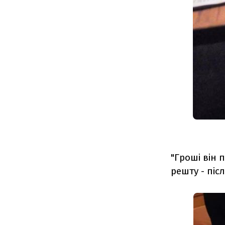
"Гроші він 
решту - піс