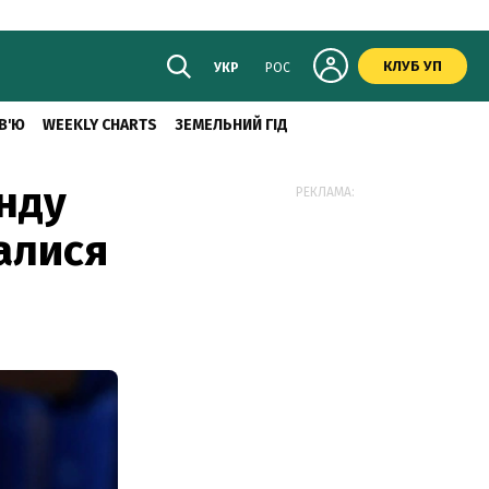
КЛУБ УП
УКР
РОС
В'Ю
WEEKLY CHARTS
ЗЕМЕЛЬНИЙ ГІД
онду
РЕКЛАМА:
алися