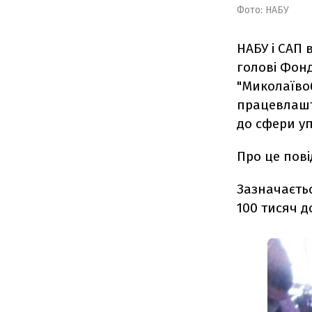
Фото: НАБУ
НАБУ і САП 
голові Фон
"Миколаїво
працевлашт
до сфери у
Про це пов
Зазначаєть
100 тисяч д