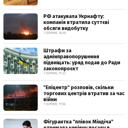
РФ атакувала Укрнафту:
компанія втратила суттєві
обсяги видобутку
7 СЕРПНЯ, 16:50
Штрафи за
адмінправопорушення
підвищать: уряд подав до Ради
законопроєкт
7 СЕРПНЯ, 11:23
"Епіцентр" розповів, скільки
торгових центрів втратив за час
війни
7 СЕРПНЯ, 11:56
Фігурантка "плівок Міндіча"
отримала керівну посаду в