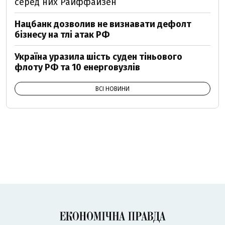
серед них Райффайзен
Нацбанк дозволив не визнавати дефолт
бізнесу на тлі атак РФ
Україна уразила шість суден тіньового
флоту РФ та 10 енерговузлів
ВСІ НОВИНИ