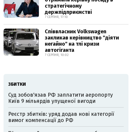
стратегічному
держпідприємстві
7 СЕРПНЯ, 17:10
Співвласник Volkswagen
закликав керівництво "діяти
негайно" на тлі кризи
автогіганта
7 СЕРПНЯ, 10:02
ЗБИТКИ
Суд зобов'язав РФ заплатити аеропорту
Київ 9 мільярдів упущеної вигоди
Реєстр збитків: уряд додав нові категорії
вимог компенсації до РФ