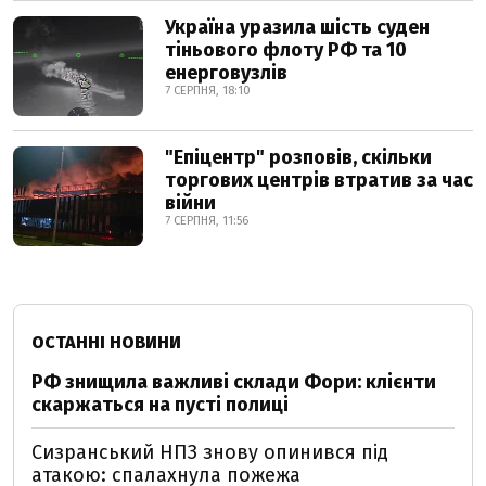
Україна уразила шість суден
тіньового флоту РФ та 10
енерговузлів
7 СЕРПНЯ, 18:10
"Епіцентр" розповів, скільки
торгових центрів втратив за час
війни
7 СЕРПНЯ, 11:56
ОСТАННІ НОВИНИ
РФ знищила важливі склади Фори: клієнти
скаржаться на пусті полиці
Сизранський НПЗ знову опинився під
атакою: спалахнула пожежа