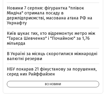
Новини 7 серпня: фігурантка "плівок
Міндіча" отримала посаду в
держпідприємстві, масована атака РФ на
Укрнафту
Київ шукає тих, хто відремонтує метро між
"Тараса Шевченко" і "Почайною" за 1,76
мільярда
В Україні за місяць скоротилися міжнародні
валютні резерви
НБУ покарав 21 фінустанову за порушення,
серед них Райффайзен
ВСІ НОВИНИ