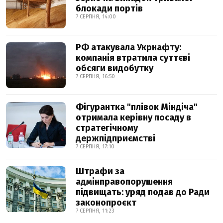
блокади портів
7 СЕРПНЯ, 14:00
РФ атакувала Укрнафту:
компанія втратила суттєві
обсяги видобутку
7 СЕРПНЯ, 16:50
Фігурантка "плівок Міндіча"
отримала керівну посаду в
стратегічному
держпідприємстві
7 СЕРПНЯ, 17:10
Штрафи за
адмінправопорушення
підвищать: уряд подав до Ради
законопроєкт
7 СЕРПНЯ, 11:23