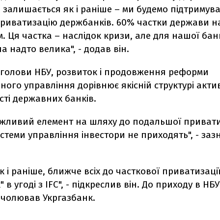
 залишається як і раніше – ми будемо підтримув
риватизацію держбанків. 60% частки держави на
 Ця частка – наслідок кризи, але для нашої бан
а надто велика", - додав він.
 голови НБУ, розвиток і продовження реформи
ого управління дорівнює якісній структурі актив
ті державних банків.
ажливий елемент на шляху до подальшої приватиз
стеми управління інвестори не приходять", - за
як і раніше, ближче всіх до часткової приватизаці
 в угоді з IFC", - підкреслив він. До приходу в Н
чолював Укргазбанк.