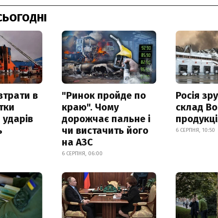
СЬОГОДНІ
втрати в
"Ринок пройде по
Росія зр
итки
краю". Чому
склад Bo
 ударів
дорожчає пальне і
продукц
ь
чи вистачить його
6 СЕРПНЯ, 10:50
на АЗС
6 СЕРПНЯ, 06:00