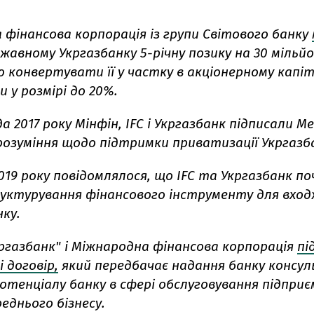
 фінансова корпорація із групи Світового банку
жавному Укргазбанку 5-річну позику на 30 мільйо
 конвертувати її у частку в акціонерному капіт
 у розмірі до 20%.
а 2017 року Мінфін, IFC і Укргазбанк підписали 
розуміння щодо підтримки приватизації Укргазб
019 року повідомлялося, що IFC та Укргазбанк 
руктурування фінансового інструменту для входж
ку.
кргазбанк" і Міжнародна фінансова корпорація
пі
 договір,
який передбачає надання банку консул
потенціалу банку в сфері обслуговування підпри
реднього бізнесу.