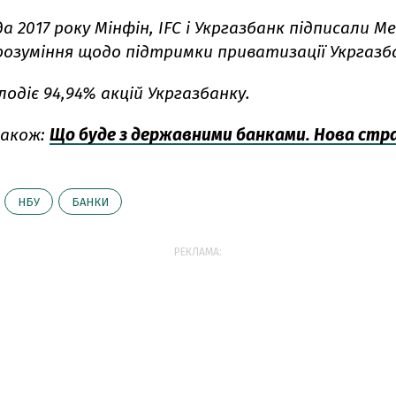
а 2017 року Мінфін, IFC і ​​Укргазбанк підписали 
розуміння щодо підтримки приватизації Укргазб
одіє 94,94% акцій Укргазбанку.
акож:
Що буде з державними банками. Нова стр
НБУ
БАНКИ
РЕКЛАМА: