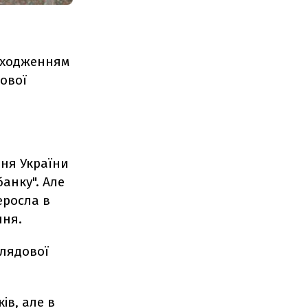
входженням
ової
ння України
анку". Але
еросла в
ння.
глядової
ів, але в