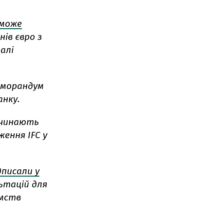
може
нів євро з
алі
Меморандум
анку.
починають
ення IFC у
дписали у
ьтацій для
ємств