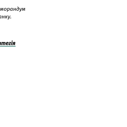
Меморандум
анку.
атегія