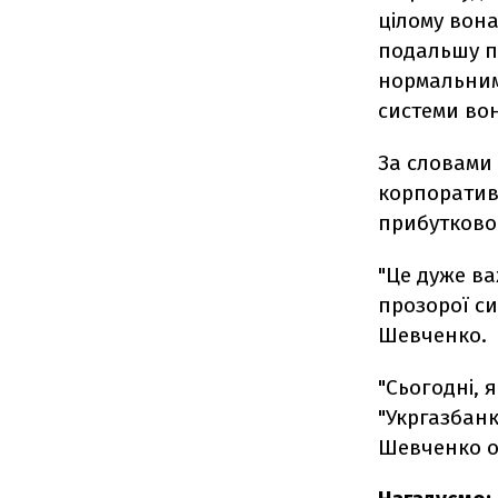
цілому вона
подальшу п
нормальним.
системи вон
За словами
корпоративн
прибутковос
"Це дуже в
прозорої си
Шевченко.
"Сьогодні, 
"Укргазбанк"
Шевченко о