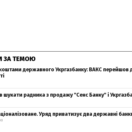
И ЗА ТЕМОЮ
коштами державного Укргазбанку: ВАКС перейшов 
ті
в шукати радника з продажу "Сенс Банку" і Укргазб
ціоналізоване. Уряд приватизує два державні банк
00