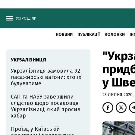
УСІ РОЗДІЛИ
НОВИНИ
ПУБЛІКАЦІЇ
КОЛОНКИ
ІН
"Укрз
УКРЗАЛІЗНИЦЯ
придб
Укрзалізниця замовила 92
пасажирські вагони: хто їх
у Шве
будуватиме
23 ЛИПНЯ 2020, 
САП та НАБУ завершили
слідство щодо посадовця
Укрзалізниці, який просив
хабар
Проїзд у Київській