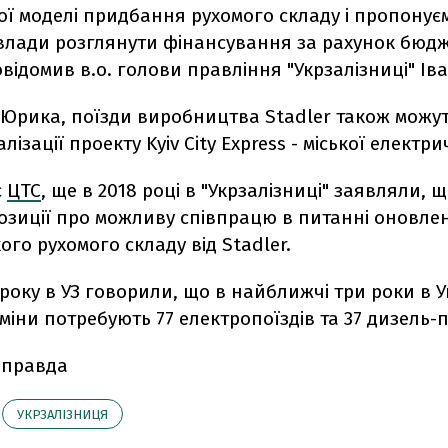
ої моделі придбання рухомого складу і пропонує
влади розглянути фінансування за рахунок бюд
повідомив в.о. голови правління "Укрзалізниці" Ів
 Юрика, поїзди виробництва Stadler також можут
алізації проекту Kyiv City Express - міської електр
є
ЦТС
, ще в 2018 році в "Укрзалізниці" заявляли, 
позиції про можливу співпрацю в питанні оновле
го рухомого складу від Stadler.
9 року в УЗ говорили, що в найближчі три роки в У
міни потребують 77 електропоїздів та 37 дизель-п
 правда
УКРЗАЛІЗНИЦЯ