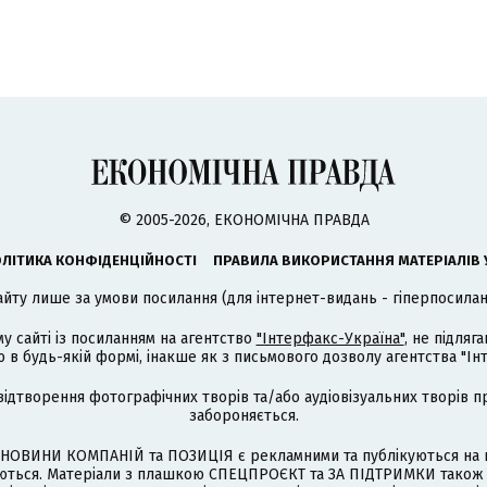
© 2005-2026, ЕКОНОМІЧНА ПРАВДА
ЛІТИКА КОНФІДЕНЦІЙНОСТІ
ПРАВИЛА ВИКОРИСТАННЯ МАТЕРІАЛІВ 
айту лише за умови посилання (для інтернет-видань - гіперпосиланн
му сайті із посиланням на агентство
"Інтерфакс-Україна"
, не підля
 будь-якій формі, інакше як з письмового дозволу агентства "Ін
відтворення фотографічних творів та/або аудіовізуальних творів п
забороняється.
НОВИНИ КОМПАНІЙ та ПОЗИЦІЯ є рекламними та публікуються на п
туються. Матеріали з плашкою СПЕЦПРОЄКТ та ЗА ПІДТРИМКИ також