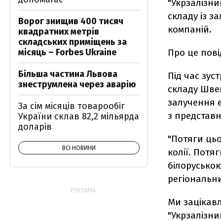
"Укрзалізн
складу із 
Ворог знищив 400 тисяч
компаній.
квадратних метрів
складських приміщень за
Про це пові
місяць – Forbes Ukraine
Більша частина Львова
Під час зус
знеструмлена через аварію
складу Шве
залучення е
За сім місяців товарообіг
з представн
України склав 82,2 мільярда
доларів
"Потяги ць
ВСІ НОВИНИ
колії. Потя
білоруською
регіональн
РЕКЛАМА:
Ми зацікавл
"Укрзалізни