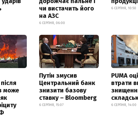
 ударів
дорожчає пальне і
продукц
ь
чи вистачить його
6 СЕРПНЯ, 10:50
на АЗС
6 СЕРПНЯ, 06:00
Путін змусив
PUMA оц
 після
Центральний банк
втрати в
в може
знизити базову
знищення
 як
ставку – Bloomberg
складськ
іциту
6 СЕРПНЯ, 15:07
6 СЕРПНЯ, 14:00
РФ