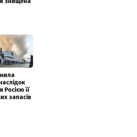
ія знищена
інила
наслідок
 Росією її
их запасів