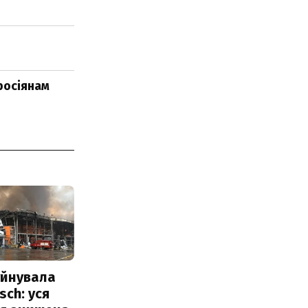
росіянам
уйнувала
sch: уся