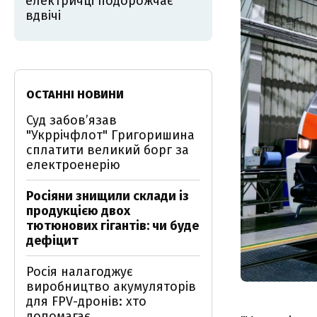
електричці подорожчає
вдвічі
ОСТАННІ НОВИНИ
Суд забов’язав
"Укррічфлот" Григоришина
сплатити великий борг за
електроенерію
Росіяни знищили склади із
продукцією двох
тютюнових гігантів: чи буде
дефіцит
Росія налагоджує
виробництво акумуляторів
для FPV-дронів: хто
допомагає