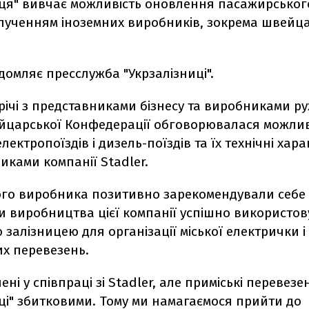
иця" вивчає можливість оновлення пасажирськог
залученням іноземних виробників, зокрема швейц
домляє пресслужба "Укрзалізниці".
трічі з представниками бізнесу та виробниками р
йцарської Конфедерації обговорювалася можлив
лектропоїздів і дизель-поїздів та їх технічні хар
иками компанії Stadler.
ого виробника позитивно зарекомендували себе
ги виробництва цієї компанії успішно використо
 залізницею для організації міської електрички і
их перевезень.
ені у співпраці зі Stadler, але приміські перевезе
ці" збитковими. Тому ми намагаємося прийти до