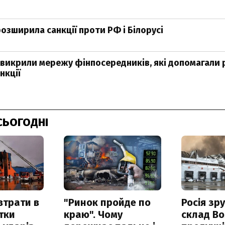
озширила санкції проти РФ і Білорусі
 викрили мережу фінпосередників, які допомагали 
нкції
СЬОГОДНІ
втрати в
"Ринок пройде по
Росія зр
итки
краю". Чому
склад Bo