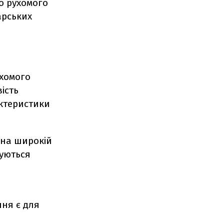
о рухомого
арських
ухомого
ість
актеристики
 на широкій
вуються
ння є для