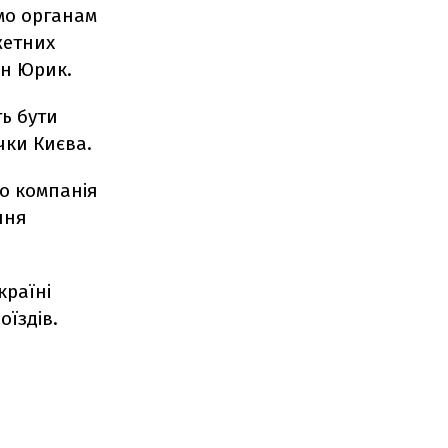
мо органам
жетних
ан Юрик.
ь бути
ички Києва.
що компанія
ння
країні
оїздів.