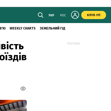
КЛУБ УП
УКР
РОС
В'Ю
WEEKLY CHARTS
ЗЕМЕЛЬНИЙ ГІД
вість
РЕКЛАМА:
оїздів