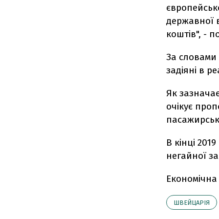
європейськ
державної 
коштів", - 
За словами
задіяні в ре
Як зазнача
очікує про
пасажирсько
В кінці 201
негайної за
Економічна
ШВЕЙЦАРІЯ