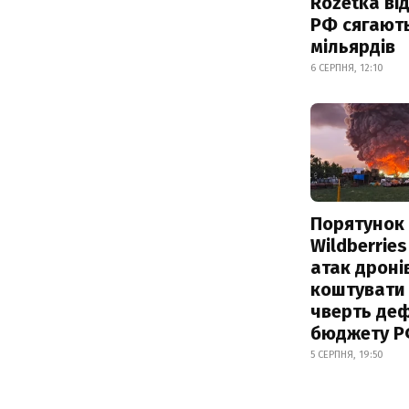
Rozetka від
РФ сягают
мільярдів
6 СЕРПНЯ, 12:10
Порятунок
Wildberries
атак дроні
коштувати
чверть деф
бюджету 
5 СЕРПНЯ, 19:50