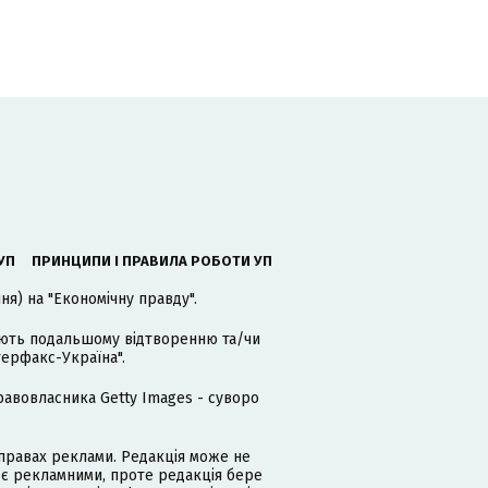
УП
ПРИНЦИПИ І ПРАВИЛА РОБОТИ УП
я) на "Економічну правду".
гають подальшому відтворенню та/чи
терфакс-Україна".
равовласника Getty Images - суворо
равах реклами. Редакція може не
 є рекламними, проте редакція бере