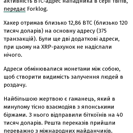
активність BTC-адрес нападника в серії твітів,
передає
Forklog.
Хакер отримав близько 12,86 BTC (близько 120
тисяч доларів) на основну адресу (375
транзакцій). Були ще дві додаткові адреси,
при цьому на XRP-рахунок не надіслали
нічого.
Адреси обмінювалися монетами між собою,
щоб створити видимість залучення людей в
роздачу.
Найбільшою жертвою є гаманець, який в
минулому тісно взаємодіяв з японськими
біржами. З нього відправили біткоїнів на 40
тисяч доларів. Решта переказів прийшли
переважно з міжнародних майданчиків.