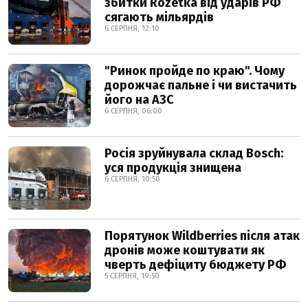
збитки Rozetka від ударів РФ
сягають мільярдів
6 СЕРПНЯ, 12:10
"Ринок пройде по краю". Чому
дорожчає пальне і чи вистачить
його на АЗС
6 СЕРПНЯ, 06:00
Росія зруйнувала склад Bosch:
уся продукція знищена
6 СЕРПНЯ, 10:50
Порятунок Wildberries після атак
дронів може коштувати як
чверть дефіциту бюджету РФ
5 СЕРПНЯ, 19:50