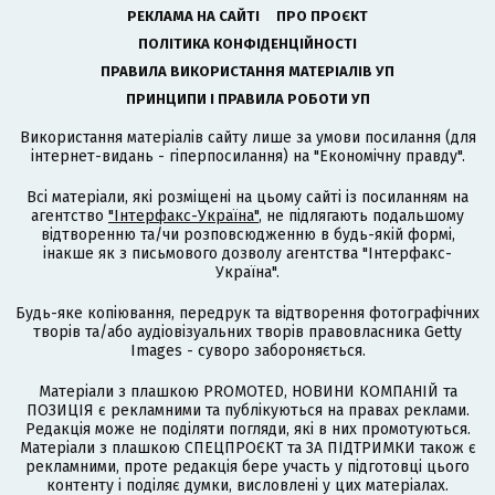
РЕКЛАМА НА САЙТІ
ПРО ПРОЄКТ
ПОЛІТИКА КОНФІДЕНЦІЙНОСТІ
ПРАВИЛА ВИКОРИСТАННЯ МАТЕРІАЛІВ УП
ПРИНЦИПИ І ПРАВИЛА РОБОТИ УП
Використання матеріалів сайту лише за умови посилання (для
інтернет-видань - гіперпосилання) на "Економічну правду".
Всі матеріали, які розміщені на цьому сайті із посиланням на
агентство
"Інтерфакс-Україна"
, не підлягають подальшому
відтворенню та/чи розповсюдженню в будь-якій формі,
інакше як з письмового дозволу агентства "Інтерфакс-
Україна".
Будь-яке копіювання, передрук та відтворення фотографічних
творів та/або аудіовізуальних творів правовласника Getty
Images - суворо забороняється.
Матеріали з плашкою PROMOTED, НОВИНИ КОМПАНІЙ та
ПОЗИЦІЯ є рекламними та публікуються на правах реклами.
Редакція може не поділяти погляди, які в них промотуються.
Матеріали з плашкою СПЕЦПРОЄКТ та ЗА ПІДТРИМКИ також є
рекламними, проте редакція бере участь у підготовці цього
контенту і поділяє думки, висловлені у цих матеріалах.