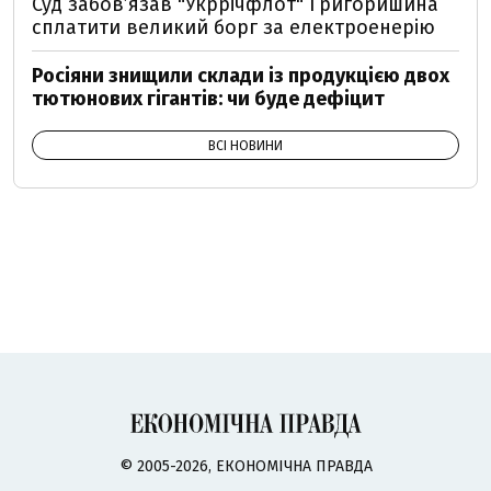
Суд забов’язав "Укррічфлот" Григоришина
сплатити великий борг за електроенерію
Росіяни знищили склади із продукцією двох
тютюнових гігантів: чи буде дефіцит
ВСІ НОВИНИ
© 2005-2026, ЕКОНОМІЧНА ПРАВДА