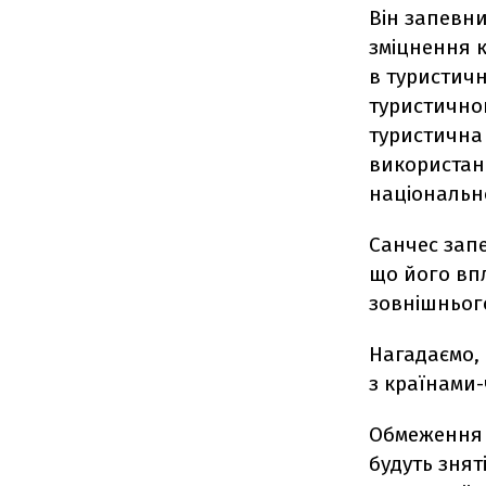
Він запевни
зміцнення 
в туристич
туристичног
туристична 
використанн
національн
Санчес запе
що його впл
зовнішнього
Нагадаємо, 
з країнами
Обмеження н
будуть знят