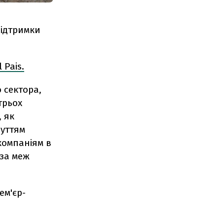
підтримки
l Pais.
 сектора,
трьох
, як
буттям
акомпаніям в
-за меж
ем'єр-