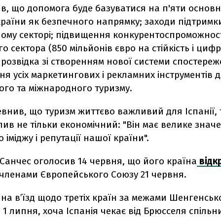
в, що допомога буде базуватися на п'яти основн
країни як безпечного напрямку; заходи підтримк
ному секторі; підвищення конкурентоспроможнос
о сектора (850 мільйонів євро на стійкість і цифр
розвідка зі створенням нової системи спостереж
я усіх маркетингових і рекламних інструментів 
ого та міжнародного туризму.
внив, що туризм життєво важливий для Іспанії, 
ив не тільки економічний: "Він має велике знач
 іміджу і репутації нашої країни".
Санчес оголосив 14 червня, що його країна
відк
-членами Європейського Союзу 21 червня.
а в’їзд щодо третіх країн за межами Шенгенськ
і 1 липня, хоча Іспанія чекає від Брюсселя спіль