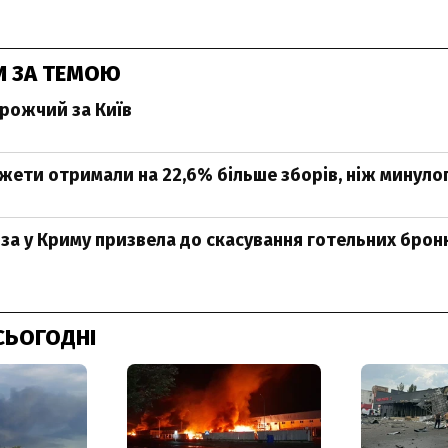
И ЗА ТЕМОЮ
рожчий за Київ
жети отримали на 22,6% більше зборів, ніж минуло
за у Криму призвела до скасування готельних бро
СЬОГОДНІ