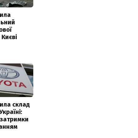
ила
льний
ової
 Києві
ила склад
Україні:
 затримки
чанням