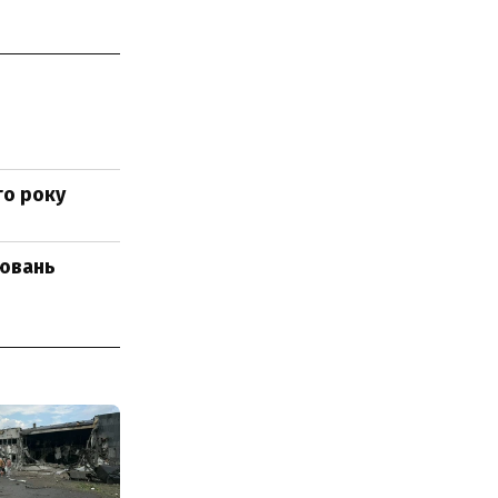
го року
нювань