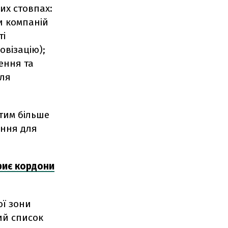
их стовпах:
и компаній
ті
овізацію);
ення та
для
тим більше
ення для
риє кордони
ої зони
ний список