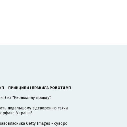
УП
ПРИНЦИПИ І ПРАВИЛА РОБОТИ УП
я) на "Економічну правду".
гають подальшому відтворенню та/чи
терфакс-Україна".
равовласника Getty Images - суворо