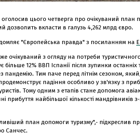
ї оголосив цього четверга про очікуваний план 
ий дозволить вкласти в галузь 4,262 млрд євро.
ідомляє "Європейська правда" з посиланням на
E
же очікуваний з огляду на потреби туристичного
є більше 12% ВВП Іспанії після зупинки останніх 
ез пандемію. Тим паче перед літнім сезоном, який
 продемонструє падіння особливо у зв'язку з при
уристів. Тому одним з етапів стане допомога аві
і прибуття найбільшої кількості мандрівників з
ивіший план допомоги туризму",- підкреслив пр
ро Санчес.