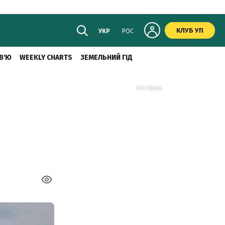
КЛУБ УП
УКР
РОС
В'Ю
WEEKLY CHARTS
ЗЕМЕЛЬНИЙ ГІД
РЕКЛАМА: