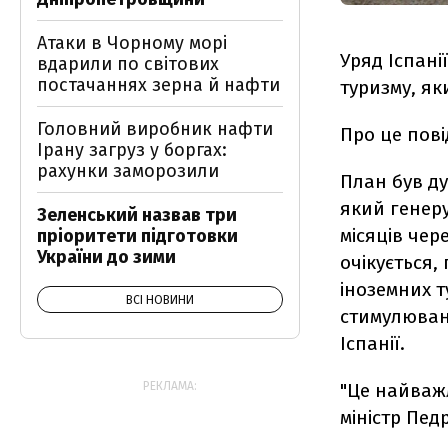
Атаки в Чорному морі
Уряд Іспані
вдарили по світових
постачаннях зерна й нафти
туризму, як
Головний виробник нафти
Про це пов
Ірану загруз у боргах:
рахунки заморозили
План був ду
який генеру
Зеленський назвав три
місяців чер
пріоритети підготовки
України до зими
очікується,
іноземних т
ВСІ НОВИНИ
стимулюванн
Іспанії.
"Це найважл
РЕКЛАМА:
міністр Пед