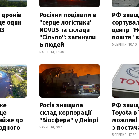
 дронів
Росіяни поцілили в
РФ знищ
ще один
"серце логістики"
сортува
ПЗ
NOVUS та склади
центр "Н
"Сільпо": загинули
пошти" в
6 людей
5 СЕРПНЯ, 10:10
5 СЕРПНЯ, 12:30
ке
Росія знищила
РФ знищ
ще
склад корпорації
Toyota в 
айже до
"Біосфера" у Дніпрі
можливі
родного
з поста
5 СЕРПНЯ, 09:15
5 СЕРПНЯ, 17:20