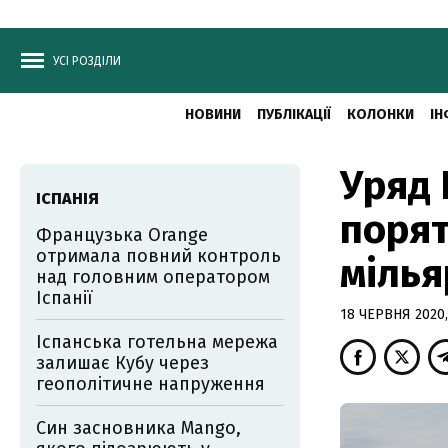
УСІ РОЗДІЛИ
НОВИНИ
ПУБЛІКАЦІЇ
КОЛОНКИ
ІН
Уряд 
ІСПАНІЯ
порят
Французька Orange
отримала повний контроль
мілья
над головним оператором
Іспанії
18 ЧЕРВНЯ 2020,
Іспанська готельна мережа
залишає Кубу через
геополітичне напруження
Син засновника Mango,