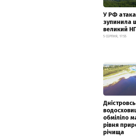
У РФ атака
зупинила 
великий Н
5 СЕРПНЯ, 17:55
Дністровсь
водосхови
обміліло м
рівня при
річища