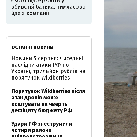
якого підозрюють у
вбивстві батька, тимчасово
йде з компанії
ОСТАННІ НОВИНИ
Новини 5 серпня: чисельні
наслідки атаки РФ по
Україні, трильйон рублів на
порятунок Wildberries
Порятунок Wildberries після
атак дронів може
коштувати як чверть
дефіциту бюджету РФ
Удари РФ знеструмили
чотири райони
Дніпропетровщини