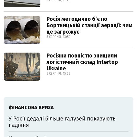
5 СЕРПНЯ, 17:20
Росія методично б’є по
Бортницькій станції аерації: чим
це загрожує
5 СЕРПНЯ, 13:50
Росіяни повністю знищили
логістичний склад Intertop
Ukraine
5 СЕРПНЯ, 15:25
ФІНАНСОВА КРИЗА
У Росії дедалі більше галузей показують
падіння