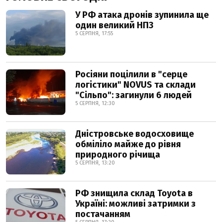
У РФ атака дронів зупинила ще
один великий НПЗ
5 СЕРПНЯ, 17:55
Росіяни поцілили в "серце
логістики" NOVUS та склади
"Сільпо": загинули 6 людей
5 СЕРПНЯ, 12:30
Дністровське водосховище
обміліло майже до рівня
природного річища
5 СЕРПНЯ, 13:20
РФ знищила склад Toyota в
Україні: можливі затримки з
постачанням