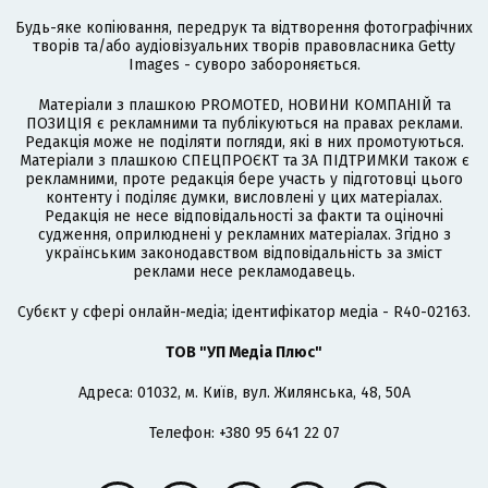
Будь-яке копіювання, передрук та відтворення фотографічних
творів та/або аудіовізуальних творів правовласника Getty
Images - суворо забороняється.
Матеріали з плашкою PROMOTED, НОВИНИ КОМПАНІЙ та
ПОЗИЦІЯ є рекламними та публікуються на правах реклами.
Редакція може не поділяти погляди, які в них промотуються.
Матеріали з плашкою СПЕЦПРОЄКТ та ЗА ПІДТРИМКИ також є
рекламними, проте редакція бере участь у підготовці цього
контенту і поділяє думки, висловлені у цих матеріалах.
Редакція не несе відповідальності за факти та оціночні
судження, оприлюднені у рекламних матеріалах. Згідно з
українським законодавством відповідальність за зміст
реклами несе рекламодавець.
Cубєкт у сфері онлайн-медіа; ідентифікатор медіа - R40-02163.
ТОВ "УП Медіа Плюс"
Адреса: 01032, м. Київ, вул. Жилянська, 48, 50А
Телефон: +380 95 641 22 07