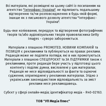
Всі матеріали, які розміщені на цьому сайті із посиланням на
агентство
"Інтерфакс-Україна"
, не підлягають подальшому
відтворенню та/чи розповсюдженню в будь-якій формі,
інакше як з письмового дозволу агентства "Інтерфакс-
Україна".
Будь-яке копіювання, передрук та відтворення фотографічних
творів та/або аудіовізуальних творів правовласника Getty
Images - суворо забороняється.
Матеріали з плашкою PROMOTED, НОВИНИ КОМПАНІЙ та
ПОЗИЦІЯ є рекламними та публікуються на правах реклами.
Редакція може не поділяти погляди, які в них промотуються.
Матеріали з плашкою СПЕЦПРОЄКТ та ЗА ПІДТРИМКИ також є
рекламними, проте редакція бере участь у підготовці цього
контенту і поділяє думки, висловлені у цих матеріалах.
Редакція не несе відповідальності за факти та оціночні
судження, оприлюднені у рекламних матеріалах. Згідно з
українським законодавством відповідальність за зміст
реклами несе рекламодавець.
Cубєкт у сфері онлайн-медіа; ідентифікатор медіа - R40-02163.
ТОВ "УП Медіа Плюс"