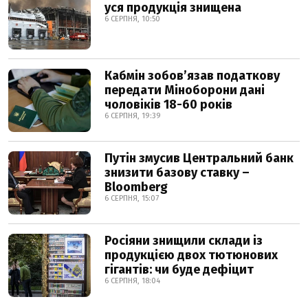
уся продукція знищена
6 СЕРПНЯ, 10:50
Кабмін зобовʼязав податкову
передати Міноборони дані
чоловіків 18-60 років
6 СЕРПНЯ, 19:39
Путін змусив Центральний банк
знизити базову ставку –
Bloomberg
6 СЕРПНЯ, 15:07
Росіяни знищили склади із
продукцією двох тютюнових
гігантів: чи буде дефіцит
6 СЕРПНЯ, 18:04