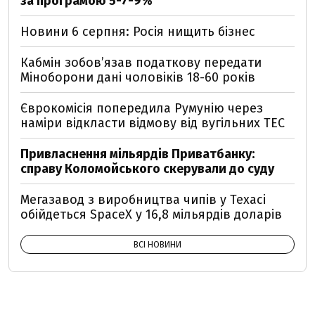
за програмою 5-7-9%
Новини 6 серпня: Росія нищить бізнес
Кабмін зобовʼязав податкову передати
Міноборони дані чоловіків 18-60 років
Єврокомісія попередила Румунію через
наміри відкласти відмову від вугільних ТЕС
Привласнення мільярдів Приватбанку:
справу Коломойського скерували до суду
Мегазавод з виробництва чипів у Техасі
обійдеться SpaceX у 16,8 мільярдів доларів
ВСІ НОВИНИ