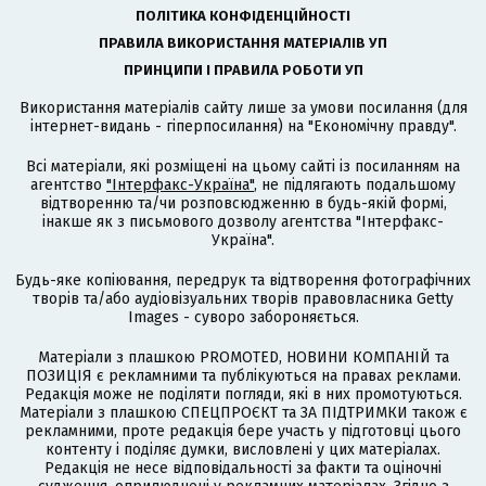
ПОЛІТИКА КОНФІДЕНЦІЙНОСТІ
ПРАВИЛА ВИКОРИСТАННЯ МАТЕРІАЛІВ УП
ПРИНЦИПИ І ПРАВИЛА РОБОТИ УП
Використання матеріалів сайту лише за умови посилання (для
інтернет-видань - гіперпосилання) на "Економічну правду".
Всі матеріали, які розміщені на цьому сайті із посиланням на
агентство
"Інтерфакс-Україна"
, не підлягають подальшому
відтворенню та/чи розповсюдженню в будь-якій формі,
інакше як з письмового дозволу агентства "Інтерфакс-
Україна".
Будь-яке копіювання, передрук та відтворення фотографічних
творів та/або аудіовізуальних творів правовласника Getty
Images - суворо забороняється.
Матеріали з плашкою PROMOTED, НОВИНИ КОМПАНІЙ та
ПОЗИЦІЯ є рекламними та публікуються на правах реклами.
Редакція може не поділяти погляди, які в них промотуються.
Матеріали з плашкою СПЕЦПРОЄКТ та ЗА ПІДТРИМКИ також є
рекламними, проте редакція бере участь у підготовці цього
контенту і поділяє думки, висловлені у цих матеріалах.
Редакція не несе відповідальності за факти та оціночні