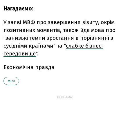
Нагадаємо:
У заяві МВФ про завершення візиту, окрім
позитивних моментів, також йде мова про
"занизькі темпи зростання в порівнянні з
сусідніми країнами"
та "
слабке бізнес-
середовище
".
Економічна правда
МВФ
РЕКЛАМА: