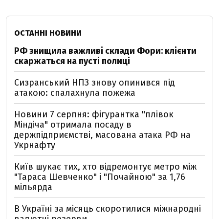
ОСТАННІ НОВИНИ
РФ знищила важливі склади Фори: клієнти
скаржаться на пусті полиці
Сизранський НПЗ знову опинився під
атакою: спалахнула пожежа
Новини 7 серпня: фігурантка "плівок
Міндіча" отримала посаду в
держпідприємстві, масована атака РФ на
Укрнафту
Київ шукає тих, хто відремонтує метро між
"Тараса Шевченко" і "Почайною" за 1,76
мільярда
В Україні за місяць скоротилися міжнародні