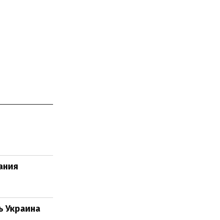
ания
ь Украина