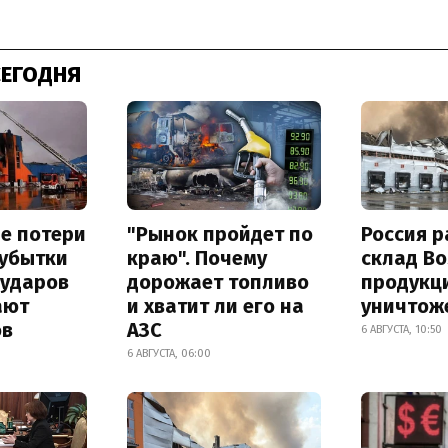
СЕГОДНЯ
е потери
"Рынок пройдет по
Россия 
 убытки
краю". Почему
склад Bo
 ударов
дорожает топливо
продукц
ают
и хватит ли его на
уничтож
ов
АЗС
6 АВГУСТА, 10:50
6 АВГУСТА, 06:00