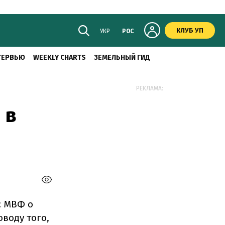
КЛУБ УП
УКР
РОС
ТЕРВЬЮ
WEEKLY CHARTS
ЗЕМЕЛЬНЫЙ ГИД
РЕКЛАМА:
 в
с МВФ о
воду того,