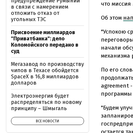
предупреждение Румынии
что миссия
в связи с намерением
отложить отказ от
Об этом
на
угольных ТЭС
"Успокою ср
Присвоение миллиардов
"Приватбанка": дело
переговоры
Коломойского передано в
начали обс
суд
механизма 
Мегазавод по производству
По его слов
чипов в Техасе обойдется
SpaceX в 16,8 миллиардов
продолжать
долларов
agreement 
программы 
Электроэнергия будет
распределяться по новому
"Будем улу
принципу – Шмыгаль
запланиров
ВСЕ НОВОСТИ
госпредпри
остается т