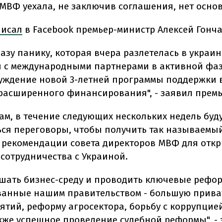
 МВФ уехала, не заключив соглашения, нет осно
писал
в Facebook премьер-министр Алексей Гонча
азу панику, которая вчера разлетелась в украин
 с международными партнерами в активной фаз
уждение новой 3-летней программы поддержки 
расширенного финансирования", - заявил премь
ам, в течение следующих нескольких недель буд
ся переговоры, чтобы получить так называемый
- рекомендации совета директоров МВФ для отк
сотрудничества с Украиной.
чшать бизнес-среду и проводить ключевые рефо
анные нашим правительством - большую прив
ятий, реформу агросектора, борьбу с коррупци
акже успешное проведение судебной реформы", -