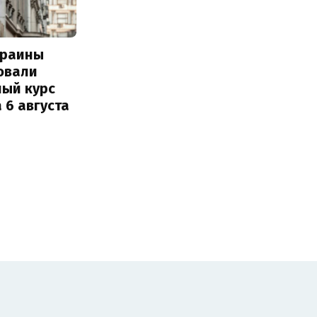
краины
овали
ный курс
 6 августа