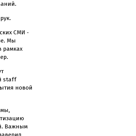
ваний.
рук.
ских СМИ -
е. Мы
в рамках
ер.
ут
 staff
рытия новой
рмы,
атизацию
ей. Важным
 заверил