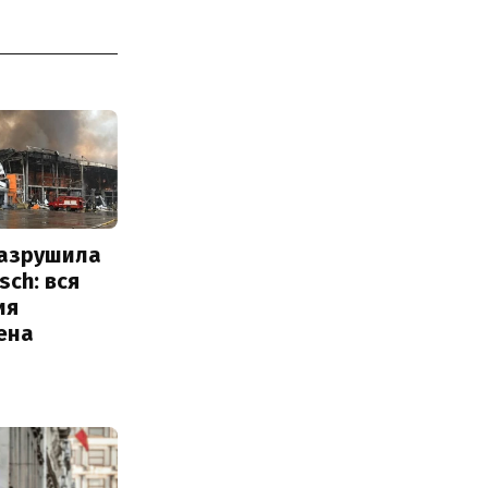
разрушила
sch: вся
ия
ена