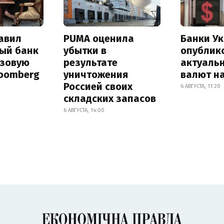
авил
PUMA оценила
Банки У
ый банк
убытки в
опублик
азовую
результате
актуаль
loomberg
уничтожения
валют на
Россией своих
6 АВГУСТА, 11:20
складских запасов
6 АВГУСТА, 14:00