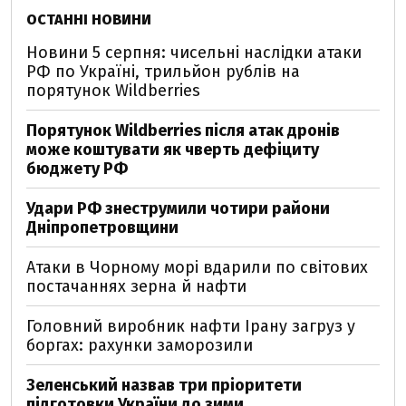
ОСТАННІ НОВИНИ
Новини 5 серпня: чисельні наслідки атаки
РФ по Україні, трильйон рублів на
порятунок Wildberries
Порятунок Wildberries після атак дронів
може коштувати як чверть дефіциту
бюджету РФ
Удари РФ знеструмили чотири райони
Дніпропетровщини
Атаки в Чорному морі вдарили по світових
постачаннях зерна й нафти
Головний виробник нафти Ірану загруз у
боргах: рахунки заморозили
Зеленський назвав три пріоритети
підготовки України до зими