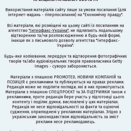
Використання матеріалів сайту лише за умови посилання (для
інтернет-видань - гіперпосилання) на "Економічну правду".
Всі матеріали, які розміщені на цьому сайті із посиланням на
агентство
"Інтерфакс-Україна"
, не підлягають подальшому
відтворенню та/чи розповсюдженню в будь-якій формі,
інакше як з письмового дозволу агентства "Інтерфакс-
Україна".
Будь-яке копіювання, передрук та відтворення фотографічних
творів та/або аудіовізуальних творів правовласника Getty
Images - суворо забороняється.
Матеріали з плашкою PROMOTED, НОВИНИ КОМПАНІЙ та
ПОЗИЦІЯ є рекламними та публікуються на правах реклами.
Редакція може не поділяти погляди, які в них промотуються.
Матеріали з плашкою СПЕЦПРОЄКТ та ЗА ПІДТРИМКИ також є
рекламними, проте редакція бере участь у підготовці цього
контенту і поділяє думки, висловлені у цих матеріалах.
Редакція не несе відповідальності за факти та оціночні
судження, оприлюднені у рекламних матеріалах. Згідно з
українським законодавством відповідальність за зміст
реклами несе рекламодавець.