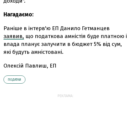
доходи".
Нагадаємо:
Раніше в інтерв'ю ЕП Данило Гетманцев
заявив,
що податкова амністія буде платною і
влада планує залучити в бюджет 5% від сум,
які будуть амністовані.
Олексій Павлиш, ЕП
ПОДАТКИ
РЕКЛАМА: