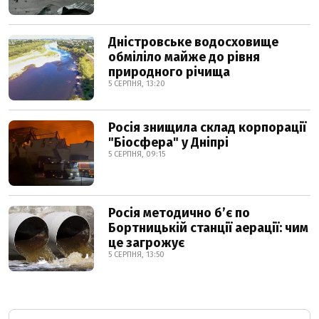
Дністровське водосховище
обміліло майже до рівня
природного річища
5 СЕРПНЯ, 13:20
Росія знищила склад корпорації
"Біосфера" у Дніпрі
5 СЕРПНЯ, 09:15
Росія методично б’є по
Бортницькій станції аерації: чим
це загрожує
5 СЕРПНЯ, 13:50