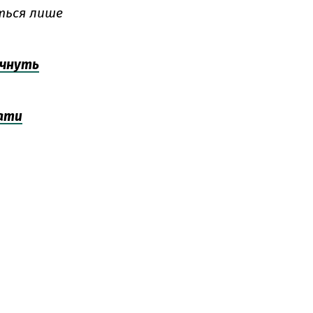
ться лише
очнуть
вати