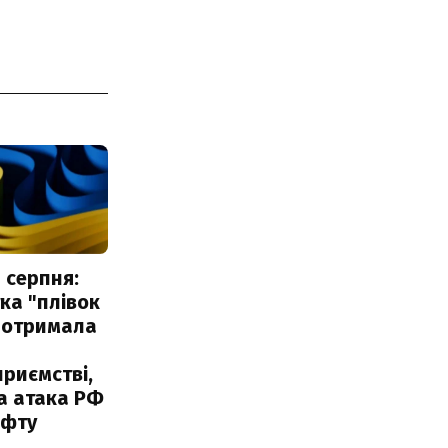
 серпня:
ка "плівок
 отримала
риємстві,
а атака РФ
афту