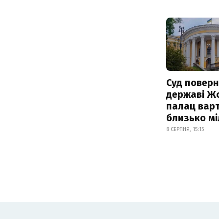
Суд поверн
державі Ж
палац варт
близько м
8 СЕРПНЯ, 15:15