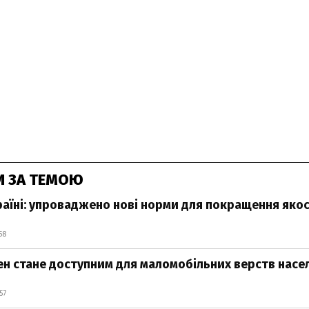
И ЗА ТЕМОЮ
раїні: упроваджено нові норми для покращення якос
58
н стане доступним для маломобільних верств насе
57