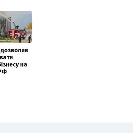
 дозволив
авати
ізнесу на
 РФ