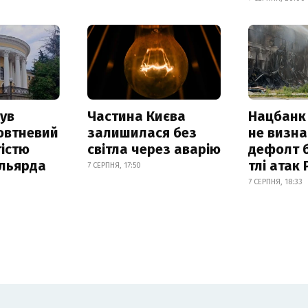
ув
Частина Києва
Нацбанк
овтневий
залишилася без
не визн
істю
світла через аварію
дефолт б
ільярда
тлі атак
7 СЕРПНЯ, 17:50
7 СЕРПНЯ, 18:33