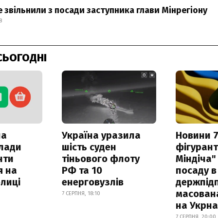
 звільнили з посади заступника глави Мінрегіону
8
СЬОГОДНІ
ла
Україна уразила
Новини 7
клади
шість суден
фігурант
нти
тіньового флоту
Міндіча"
я на
РФ та 10
посаду в
лиці
енерговузлів
держпідп
масован
7 СЕРПНЯ, 18:10
на Укрн
7 СЕРПНЯ, 20:00