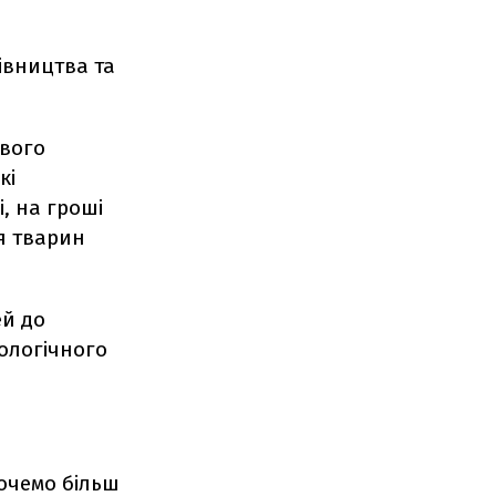
івництва та
ового
кі
, на гроші
ля тварин
ей до
ологічного
хочемо більш