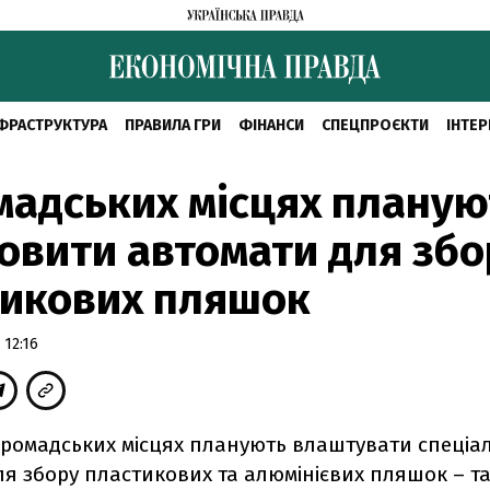
ФРАСТРУКТУРА
ПРАВИЛА ГРИ
ФІНАНСИ
СПЕЦПРОЄКТИ
ІНТЕР
мадських місцях планую
овити автомати для збо
тикових пляшок
 12:16
 громадських місцях планують влаштувати спеціа
я збору пластикових та алюмінієвих пляшок – та