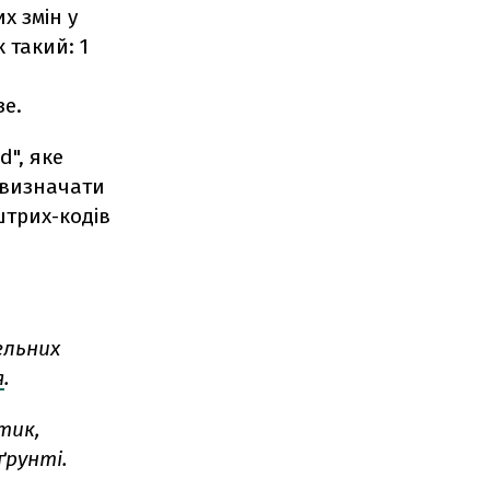
х змін у
 такий: 1
зе.
", яке
ь визначати
штрих-кодів
ельних
я
.
стик,
ґрунті.