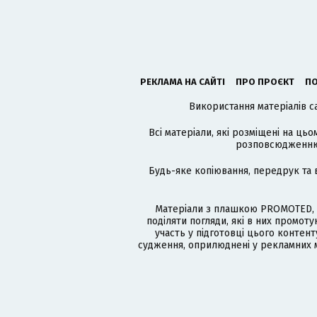
РЕКЛАМА НА САЙТІ
ПРО ПРОЄКТ
ПО
Використання матеріалів с
Всі матеріали, які розміщені на цьо
розповсюдженню в
Будь-яке копіювання, передрук та 
Матеріали з плашкою PROMOTED, 
поділяти погляди, які в них промо
участь у підготовці цього контенту
судження, оприлюднені у рекламних м