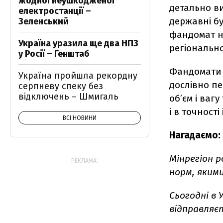
жодної неушкодженої
детально ви
електростанції –
державні бу
Зеленський
фандомат на
Україна уразила ще два НПЗ
регіонально
у Росії – Генштаб
Фандомати о
Україна пройшла рекордну
дослівно пе
серпневу спеку без
відключень – Шмигаль
об’єм і ваг
і в точності
ВСІ НОВИНИ
Нагадаємо:
Мінрегіон 
РЕКЛАМА:
норм, яким
Сьогодні в 
відправляєт