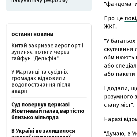
пакувальну реформу
"фандомати
Про це
пов
ЖКГ.
ОСТАННІ НОВИНИ
"У багатьох
Китай закриває аеропорт і
скупчення 
зупиняє потяги через
обмінюють п
тайфун "Дельфін"
або спеціал
У Марганці та сусідніх
або пакети д
громадах відновили
водопостачання після
І додали, щ
аварії
розумного 
Суд повернув державі
стану міст".
Жовтневий палац вартістю
близько мільярда
Наразі відо
В Україні не залишилося
"Думаю, в У