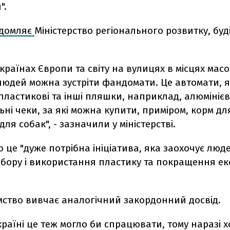
".
ідомляє
Міністерство регіонального розвитку, буд
 країнах Європи та світу на вулицях в місцях мас
людей можна зустріти фандомати. Це автомати, я
ластикові та інші пляшки, наприклад, алюмінієві
ьні чеки, за які можна купити, приміром, корм д
ля собак", - зазначили у міністерстві.
о це "дуже потрібна ініціатива, яка заохочує люд
збору і використання пластику та покращення ек
мство вивчає аналогічний закордонний досвід.
країні це теж могло би спрацювати, тому наразі 