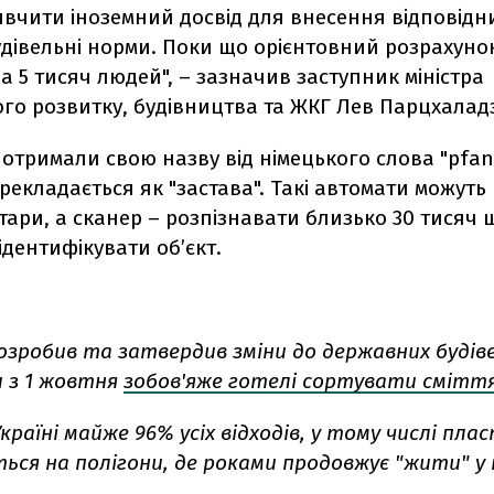
вчити іноземний досвід для внесення відповідни
дівельні норми. Поки що орієнтовний розрахунок
 5 тисяч людей", – зазначив заступник міністра
го розвитку, будівництва та ЖКГ Лев Парцхалад
тримали свою назву від німецького слова "pfand
рекладається як "застава". Такі автомати можут
у тари, а сканер – розпізнавати близько 30 тисяч 
 ідентифікувати об’єкт.
розробив та затвердив зміни до державних будів
и з 1 жовтня
зобов'яже готелі сортувати смітт
Україні майже 96% усіх відходів, у тому числі пла
ься на полігони, де роками продовжує "жити" у 