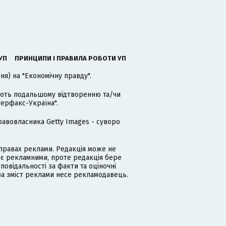
УП
ПРИНЦИПИ І ПРАВИЛА РОБОТИ УП
я) на "Економічну правду".
гають подальшому відтворенню та/чи
терфакс-Україна".
равовласника Getty Images - суворо
равах реклами. Редакція може не
 є рекламними, проте редакція бере
дповідальності за факти та оціночні
за зміст реклами несе рекламодавець.