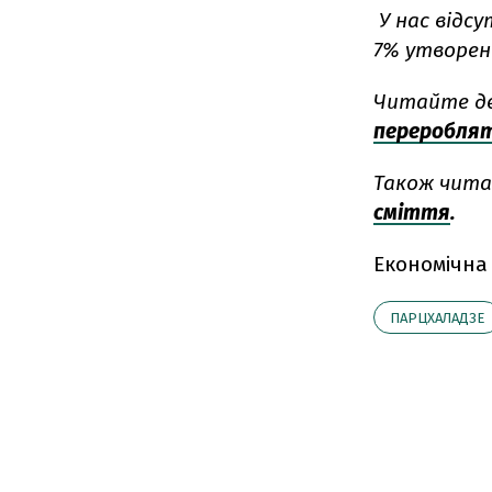
У нас відс
7% утворени
Читайте д
перероблят
Також чит
сміття
.
Економічна
ПАРЦХАЛАДЗЕ