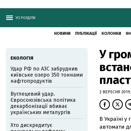
УСІ РОЗДІЛИ
НОВИНИ
ПУБЛІКАЦІЇ
КОЛОНКИ
ІН
У гро
ЕКОЛОГІЯ
встан
Удар РФ по АЗС забруднив
київське озеро 350 тоннами
плас
нафтопродуктів
2 ВЕРЕСНЯ 2019,
Вуглецевий удар.
Євросоюзівська політика
декарбонізації вбиває
українських металургів
В Україні у
Хто дискредитує
автомати дл