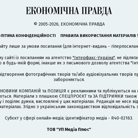
© 2005-2026, ЕКОНОМІЧНА ПРАВДА
ЛІТИКА КОНФІДЕНЦІЙНОСТІ
ПРАВИЛА ВИКОРИСТАННЯ МАТЕРІАЛІВ 
айту лише за умови посилання (для інтернет-видань - гіперпосиланн
му сайті із посиланням на агентство
"Інтерфакс-Україна"
, не підля
 будь-якій формі, інакше як з письмового дозволу агентства "Ін
відтворення фотографічних творів та/або аудіовізуальних творів п
забороняється.
НОВИНИ КОМПАНІЙ та ПОЗИЦІЯ є рекламними та публікуються на п
туються. Матеріали з плашкою СПЕЦПРОЄКТ та ЗА ПІДТРИМКИ також
 і поділяє думки, висловлені у цих матеріалах. Редакція не несе ві
атеріалах. Згідно з українським законодавством відповідальність 
Cубєкт у сфері онлайн-медіа; ідентифікатор медіа - R40-02163.
ТОВ "УП Медіа Плюс"