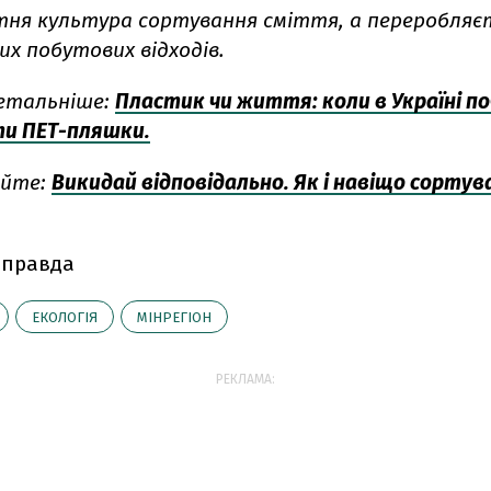
утня культура сортування сміття, а переробляє
х побутових відходів.
етальніше:
Пластик чи життя: коли в Україні п
и ПЕТ-пляшки.
айте:
Викидай відповідально. Як і навіщо сорту
 правда
ЕКОЛОГІЯ
МІНРЕГІОН
РЕКЛАМА: