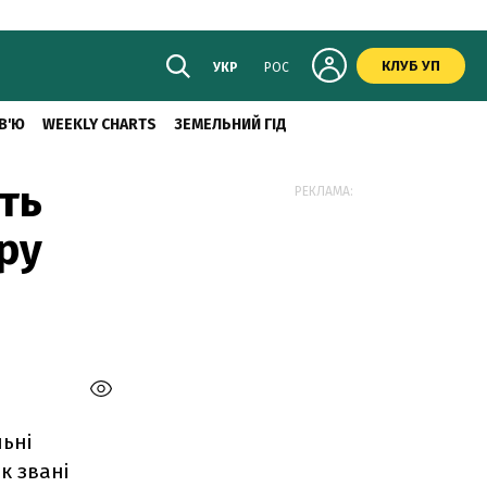
КЛУБ УП
УКР
РОС
В'Ю
WEEKLY CHARTS
ЗЕМЕЛЬНИЙ ГІД
ть
РЕКЛАМА:
ру
льні
к звані