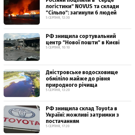
Росіяни поцілили в "серце
логістики" NOVUS та склади
"Сільпо": загинули 6 людей
5 СЕРПНЯ, 12:30
РФ знищила сортувальний
центр "Нової пошти" в Києві
5 СЕРПНЯ, 10:10
Дністровське водосховище
обміліло майже до рівня
природного річища
5 СЕРПНЯ, 13:20
РФ знищила склад Toyota в
Україні: можливі затримки з
постачанням
5 СЕРПНЯ, 17:20