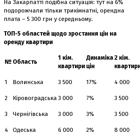
На Закарпатті подібна ситуація: тут на 6%
подорожчали тільки трикімнатні, орендна
плата – 5 300 грн у середньому.
ТОП-5 областей щодо зростання цін на
оренду квартири
1 кім.
Динаміка
2 кім.
№
Область
квартири
цін
квартир
1
Волинська
3 500
17%
4 000
2
Кіровоградська
3 000
7%
3 500
3
Чернігівська
3 000
3%
3 500
4
Одеська
6 000
2%
8 000