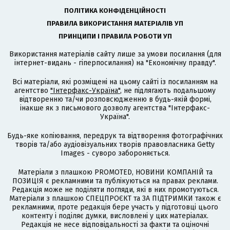
ПОЛІТИКА КОНФІДЕНЦІЙНОСТІ
ПРАВИЛА ВИКОРИСТАННЯ МАТЕРІАЛІВ УП
ПРИНЦИПИ І ПРАВИЛА РОБОТИ УП
Використання матеріалів сайту лише за умови посилання (для
інтернет-видань - гіперпосилання) на "Економічну правду".
Всі матеріали, які розміщені на цьому сайті із посиланням на
агентство
"Інтерфакс-Україна"
, не підлягають подальшому
відтворенню та/чи розповсюдженню в будь-якій формі,
інакше як з письмового дозволу агентства "Інтерфакс-
Україна".
Будь-яке копіювання, передрук та відтворення фотографічних
творів та/або аудіовізуальних творів правовласника Getty
Images - суворо забороняється.
Матеріали з плашкою PROMOTED, НОВИНИ КОМПАНІЙ та
ПОЗИЦІЯ є рекламними та публікуються на правах реклами.
Редакція може не поділяти погляди, які в них промотуються.
Матеріали з плашкою СПЕЦПРОЄКТ та ЗА ПІДТРИМКИ також є
рекламними, проте редакція бере участь у підготовці цього
контенту і поділяє думки, висловлені у цих матеріалах.
Редакція не несе відповідальності за факти та оціночні