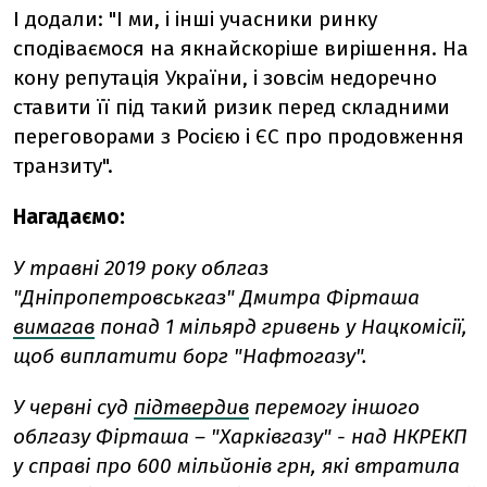
І додали: "І ми, і інші учасники ринку
сподіваємося на якнайскоріше вирішення. На
кону репутація України, і зовсім недоречно
ставити її під такий ризик перед складними
переговорами з Росією і ЄС про продовження
транзиту".
Нагадаємо:
У травні 2019 року облгаз
"Дніпропетровськгаз" Дмитра Фірташа
вимагав
понад 1 мільярд гривень у Нацкомісії,
щоб виплатити борг "Нафтогазу".
У червні суд
підтвердив
перемогу іншого
облгазу Фірташа – "
Харківгазу" - над НКРЕКП
у справі про 600 мільйонів грн, які втратила