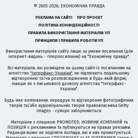
© 2005-2026, ЕКОНОМІЧНА ПРАВДА
РЕКЛАМА НА САЙТІ
ПРО ПРОЄКТ
ПОЛІТИКА КОНФІДЕНЦІЙНОСТІ
ПРАВИЛА ВИКОРИСТАННЯ МАТЕРІАЛІВ УП
ПРИНЦИПИ І ПРАВИЛА РОБОТИ УП
Використання матеріалів сайту лише за умови посилання (для
інтернет-видань - гіперпосилання) на "Економічну правду".
Всі матеріали, які розміщені на цьому сайті із посиланням на
агентство
"Інтерфакс-Україна"
, не підлягають подальшому
відтворенню та/чи розповсюдженню в будь-якій формі,
інакше як з письмового дозволу агентства "Інтерфакс-
Україна".
Будь-яке копіювання, передрук та відтворення фотографічних
творів та/або аудіовізуальних творів правовласника Getty
Images - суворо забороняється.
Матеріали з плашкою PROMOTED, НОВИНИ КОМПАНІЙ та
ПОЗИЦІЯ є рекламними та публікуються на правах реклами.
Редакція може не поділяти погляди, які в них промотуються.
Матеріали з плашкою СПЕЦПРОЄКТ та ЗА ПІДТРИМКИ також є