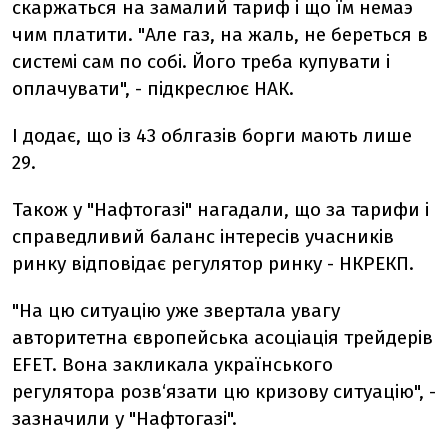
скаржаться на замалий тариф і що їм немаэ
чим платити. "Але газ, на жаль, не береться в
системі сам по собі. Його треба купувати і
оплачувати", - підкреслює НАК.
І додає, що із 43 облгазів борги мають лише
29.
Також у "Нафтогазі" нагадали, що за тарифи і
справедливий баланс інтересів учасників
ринку відповідає регулятор ринку - НКРЕКП.
"На цю ситуацію уже звертала увагу
авторитетна європейська асоціація трейдерів
EFET. Вона закликала українського
регулятора розв‘язати цю кризову ситуацію", -
зазначили у "Нафтогазі".