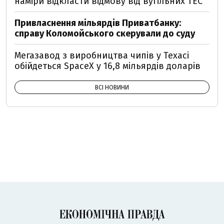
наміри відкласти відмову від вугільних ТЕС
Привласнення мільярдів Приватбанку:
справу Коломойського скерували до суду
Мегазавод з виробництва чипів у Техасі
обійдеться SpaceX у 16,8 мільярдів доларів
ВСІ НОВИНИ