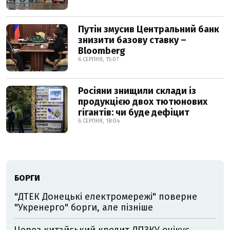
Путін змусив Центральний банк
знизити базову ставку –
Bloomberg
6 СЕРПНЯ, 15:07
Росіяни знищили склади із
продукцією двох тютюнових
гігантів: чи буде дефіцит
6 СЕРПНЯ, 18:04
БОРГИ
"ДТЕК Донецькі електромережі" поверне
"Укренерго" борги, але пізніше