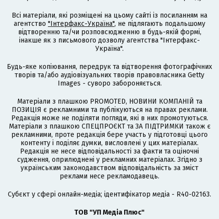
Всі матеріали, які розміщені на цьому сайті із посиланням на
агентство
"Інтерфакс-Україна"
, не підлягають подальшому
відтворенню та/чи розповсюдженню в будь-якій формі,
інакше як з письмового дозволу агентства "Інтерфакс-
Україна".
Будь-яке копіювання, передрук та відтворення фотографічних
творів та/або аудіовізуальних творів правовласника Getty
Images - суворо забороняється.
Матеріали з плашкою PROMOTED, НОВИНИ КОМПАНІЙ та
ПОЗИЦІЯ є рекламними та публікуються на правах реклами.
Редакція може не поділяти погляди, які в них промотуються.
Матеріали з плашкою СПЕЦПРОЄКТ та ЗА ПІДТРИМКИ також є
рекламними, проте редакція бере участь у підготовці цього
контенту і поділяє думки, висловлені у цих матеріалах.
Редакція не несе відповідальності за факти та оціночні
судження, оприлюднені у рекламних матеріалах. Згідно з
українським законодавством відповідальність за зміст
реклами несе рекламодавець.
Cубєкт у сфері онлайн-медіа; ідентифікатор медіа - R40-02163.
ТОВ "УП Медіа Плюс"