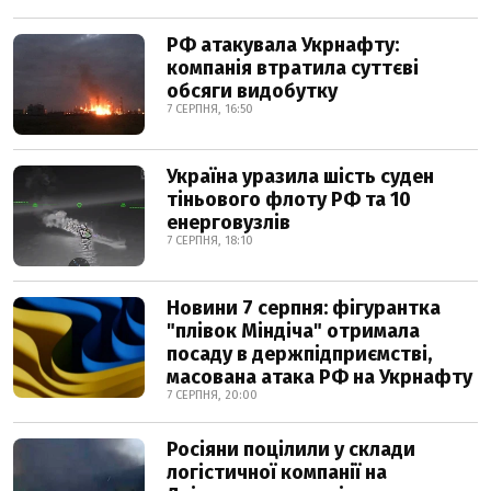
РФ атакувала Укрнафту:
компанія втратила суттєві
обсяги видобутку
7 СЕРПНЯ, 16:50
Україна уразила шість суден
тіньового флоту РФ та 10
енерговузлів
7 СЕРПНЯ, 18:10
Новини 7 серпня: фігурантка
"плівок Міндіча" отримала
посаду в держпідприємстві,
масована атака РФ на Укрнафту
7 СЕРПНЯ, 20:00
Росіяни поцілили у склади
логістичної компанії на