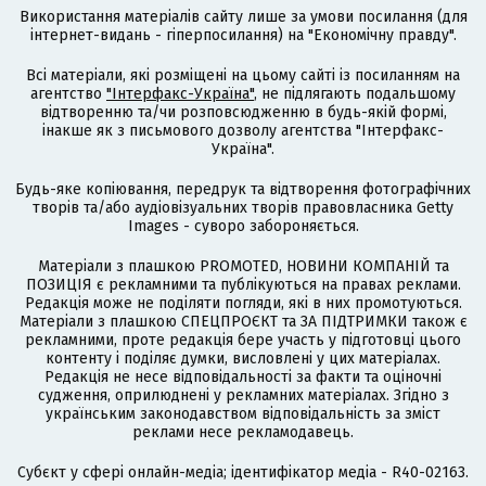
Використання матеріалів сайту лише за умови посилання (для
інтернет-видань - гіперпосилання) на "Економічну правду".
Всі матеріали, які розміщені на цьому сайті із посиланням на
агентство
"Інтерфакс-Україна"
, не підлягають подальшому
відтворенню та/чи розповсюдженню в будь-якій формі,
інакше як з письмового дозволу агентства "Інтерфакс-
Україна".
Будь-яке копіювання, передрук та відтворення фотографічних
творів та/або аудіовізуальних творів правовласника Getty
Images - суворо забороняється.
Матеріали з плашкою PROMOTED, НОВИНИ КОМПАНІЙ та
ПОЗИЦІЯ є рекламними та публікуються на правах реклами.
Редакція може не поділяти погляди, які в них промотуються.
Матеріали з плашкою СПЕЦПРОЄКТ та ЗА ПІДТРИМКИ також є
рекламними, проте редакція бере участь у підготовці цього
контенту і поділяє думки, висловлені у цих матеріалах.
Редакція не несе відповідальності за факти та оціночні
судження, оприлюднені у рекламних матеріалах. Згідно з
українським законодавством відповідальність за зміст
реклами несе рекламодавець.
Cубєкт у сфері онлайн-медіа; ідентифікатор медіа - R40-02163.