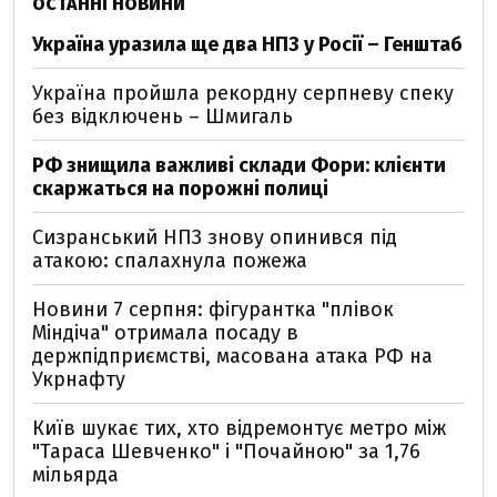
ОСТАННІ НОВИНИ
Україна уразила ще два НПЗ у Росії – Генштаб
Україна пройшла рекордну серпневу спеку
без відключень – Шмигаль
РФ знищила важливі склади Фори: клієнти
скаржаться на порожні полиці
Сизранський НПЗ знову опинився під
атакою: спалахнула пожежа
Новини 7 серпня: фігурантка "плівок
Міндіча" отримала посаду в
держпідприємстві, масована атака РФ на
Укрнафту
Київ шукає тих, хто відремонтує метро між
"Тараса Шевченко" і "Почайною" за 1,76
мільярда