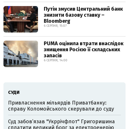
Путін змусив Центральний банк
знизити базову ставку –
Bloomberg
6 СЕРПНЯ, 15:07
PUMA оцінила втрати внаслідок
знищення Росією її складських
запасів
6 СЕРПНЯ, 14:00
СУДИ
Привласнення мільярдів Приватбанку:
справу Коломойського скерували до суду
Суд забов’язав "Укррічфлот" Григоришина
сплатити великий борг за електроенерію