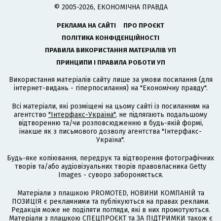
© 2005-2026, ЕКОНОМІЧНА ПРАВДА
РЕКЛАМА НА САЙТІ
ПРО ПРОЄКТ
ПОЛІТИКА КОНФІДЕНЦІЙНОСТІ
ПРАВИЛА ВИКОРИСТАННЯ МАТЕРІАЛІВ УП
ПРИНЦИПИ І ПРАВИЛА РОБОТИ УП
Використання матеріалів сайту лише за умови посилання (для
інтернет-видань - гіперпосилання) на "Економічну правду".
Всі матеріали, які розміщені на цьому сайті із посиланням на
агентство
"Інтерфакс-Україна"
, не підлягають подальшому
відтворенню та/чи розповсюдженню в будь-якій формі,
інакше як з письмового дозволу агентства "Інтерфакс-
Україна".
Будь-яке копіювання, передрук та відтворення фотографічних
творів та/або аудіовізуальних творів правовласника Getty
Images - суворо забороняється.
Матеріали з плашкою PROMOTED, НОВИНИ КОМПАНІЙ та
ПОЗИЦІЯ є рекламними та публікуються на правах реклами.
Редакція може не поділяти погляди, які в них промотуються.
Матеріали з плашкою СПЕЦПРОЄКТ та ЗА ПІДТРИМКИ також є