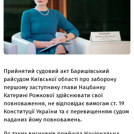
Прийнятий судовий акт Баришівський
райсудом Київської області про заборону
першому заступнику глави Нацбанку
Катерині Рожкової здійснювати свої
повноваження, не відповідає вимогам ст. 19
Конституції України та є перевищенням судом
наданих йому повноважень.
До таких висновків прийшла Національна