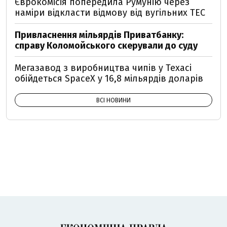
Єврокомісія попередила Румунію через
наміри відкласти відмову від вугільних ТЕС
Привласнення мільярдів Приватбанку:
справу Коломойського скерували до суду
Мегазавод з виробництва чипів у Техасі
обійдеться SpaceX у 16,8 мільярдів доларів
ВСІ НОВИНИ