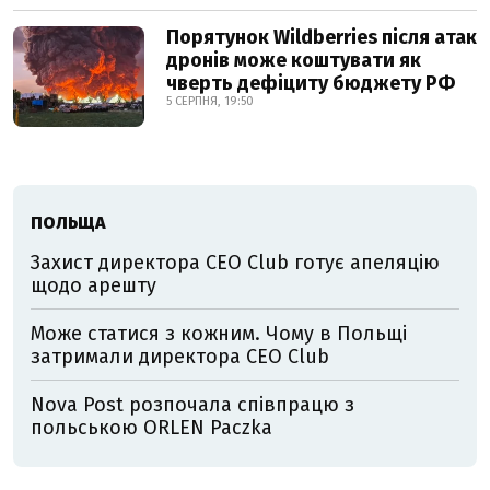
Порятунок Wildberries після атак
дронів може коштувати як
чверть дефіциту бюджету РФ
5 СЕРПНЯ, 19:50
ПОЛЬЩА
Захист директора CEO Club готує апеляцію
щодо арешту
Може статися з кожним. Чому в Польщі
затримали директора CEO Club
Nova Post розпочала співпрацю з
польською ORLEN Paczka