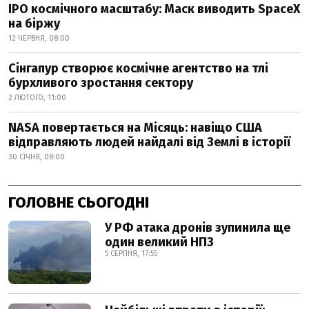
IPO космічного масштабу: Маск виводить SpaceX
на біржу
12 ЧЕРВНЯ, 08:00
Сінгапур створює космічне агентство на тлі
бурхливого зростання сектору
2 ЛЮТОГО, 11:00
NASA повертається на Місяць: навіщо США
відправляють людей найдалі від Землі в історії
30 СІЧНЯ, 08:00
ГОЛОВНЕ СЬОГОДНІ
У РФ атака дронів зупинила ще
один великий НПЗ
5 СЕРПНЯ, 17:55