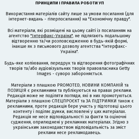
ПРИНЦИПИ І ПРАВИЛА РОБОТИ УП
Використання матеріалів сайту лише за умови посилання (для
інтернет-видань - гіперпосилання) на "Економічну правду".
Всі матеріали, які розміщені на цьому сайті із посиланням на
агентство
"Інтерфакс-Україна"
, не підлягають подальшому
відтворенню та/чи розповсюдженню в будь-якій формі,
інакше як з письмового дозволу агентства "Інтерфакс-
Україна".
Будь-яке копіювання, передрук та відтворення фотографічних
творів та/або аудіовізуальних творів правовласника Getty
Images - суворо забороняється.
Матеріали з плашкою PROMOTED, НОВИНИ КОМПАНІЙ та
ПОЗИЦІЯ є рекламними та публікуються на правах реклами.
Редакція може не поділяти погляди, які в них промотуються.
Матеріали з плашкою СПЕЦПРОЄКТ та ЗА ПІДТРИМКИ також є
рекламними, проте редакція бере участь у підготовці цього
контенту і поділяє думки, висловлені у цих матеріалах.
Редакція не несе відповідальності за факти та оціночні
судження, оприлюднені у рекламних матеріалах. Згідно з
українським законодавством відповідальність за зміст
реклами несе рекламодавець.