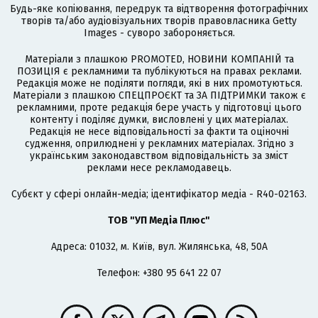
Будь-яке копіювання, передрук та відтворення фотографічних
творів та/або аудіовізуальних творів правовласника Getty
Images - суворо забороняється.
Матеріали з плашкою PROMOTED, НОВИНИ КОМПАНІЙ та
ПОЗИЦІЯ є рекламними та публікуються на правах реклами.
Редакція може не поділяти погляди, які в них промотуються.
Матеріали з плашкою СПЕЦПРОЄКТ та ЗА ПІДТРИМКИ також є
рекламними, проте редакція бере участь у підготовці цього
контенту і поділяє думки, висловлені у цих матеріалах.
Редакція не несе відповідальності за факти та оціночні
судження, оприлюднені у рекламних матеріалах. Згідно з
українським законодавством відповідальність за зміст
реклами несе рекламодавець.
Cубєкт у сфері онлайн-медіа; ідентифікатор медіа - R40-02163.
ТОВ "УП Медіа Плюс"
Адреса: 01032, м. Київ, вул. Жилянська, 48, 50А
Телефон: +380 95 641 22 07