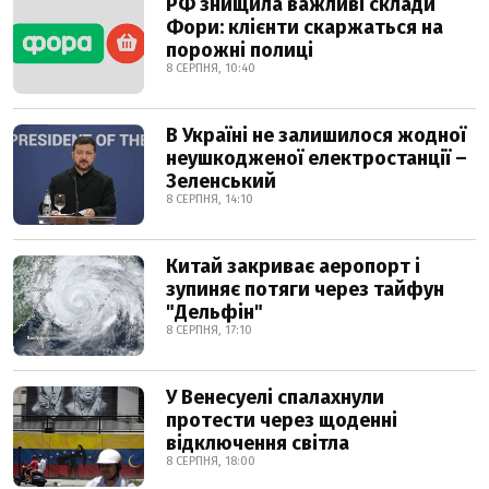
РФ знищила важливі склади
Фори: клієнти скаржаться на
порожні полиці
8 СЕРПНЯ, 10:40
В Україні не залишилося жодної
неушкодженої електростанції –
Зеленський
8 СЕРПНЯ, 14:10
Китай закриває аеропорт і
зупиняє потяги через тайфун
"Дельфін"
8 СЕРПНЯ, 17:10
У Венесуелі спалахнули
протести через щоденні
відключення світла
8 СЕРПНЯ, 18:00