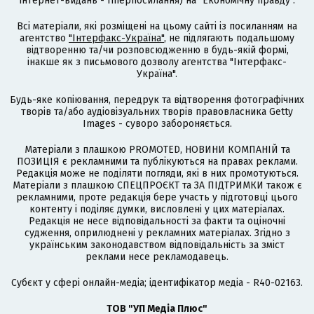
інтернет-видань - гіперпосилання) на "Економічну правду".
Всі матеріали, які розміщені на цьому сайті із посиланням на
агентство
"Інтерфакс-Україна"
, не підлягають подальшому
відтворенню та/чи розповсюдженню в будь-якій формі,
інакше як з письмового дозволу агентства "Інтерфакс-
Україна".
Будь-яке копіювання, передрук та відтворення фотографічних
творів та/або аудіовізуальних творів правовласника Getty
Images - суворо забороняється.
Матеріали з плашкою PROMOTED, НОВИНИ КОМПАНІЙ та
ПОЗИЦІЯ є рекламними та публікуються на правах реклами.
Редакція може не поділяти погляди, які в них промотуються.
Матеріали з плашкою СПЕЦПРОЄКТ та ЗА ПІДТРИМКИ також є
рекламними, проте редакція бере участь у підготовці цього
контенту і поділяє думки, висловлені у цих матеріалах.
Редакція не несе відповідальності за факти та оціночні
судження, оприлюднені у рекламних матеріалах. Згідно з
українським законодавством відповідальність за зміст
реклами несе рекламодавець.
Cубєкт у сфері онлайн-медіа; ідентифікатор медіа - R40-02163.
ТОВ "УП Медіа Плюс"