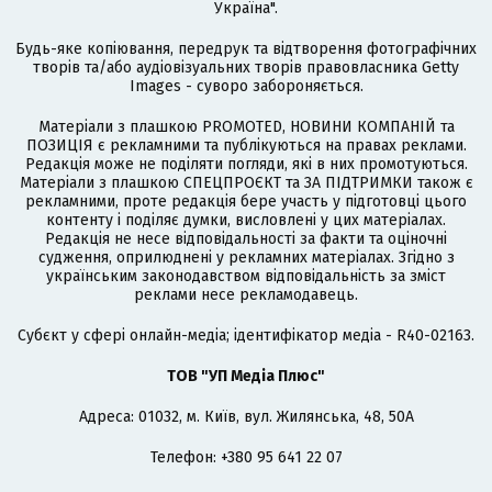
Україна".
Будь-яке копіювання, передрук та відтворення фотографічних
творів та/або аудіовізуальних творів правовласника Getty
Images - суворо забороняється.
Матеріали з плашкою PROMOTED, НОВИНИ КОМПАНІЙ та
ПОЗИЦІЯ є рекламними та публікуються на правах реклами.
Редакція може не поділяти погляди, які в них промотуються.
Матеріали з плашкою СПЕЦПРОЄКТ та ЗА ПІДТРИМКИ також є
рекламними, проте редакція бере участь у підготовці цього
контенту і поділяє думки, висловлені у цих матеріалах.
Редакція не несе відповідальності за факти та оціночні
судження, оприлюднені у рекламних матеріалах. Згідно з
українським законодавством відповідальність за зміст
реклами несе рекламодавець.
Cубєкт у сфері онлайн-медіа; ідентифікатор медіа - R40-02163.
ТОВ "УП Медіа Плюс"
Адреса: 01032, м. Київ, вул. Жилянська, 48, 50А
Телефон: +380 95 641 22 07