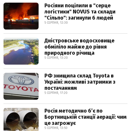
Росіяни поцілили в "серце
логістики" NOVUS та склади
"Сільпо": загинули 6 людей
5 СЕРПНЯ, 12:30
Дністровське водосховище
обміліло майже до рівня
природного річища
5 СЕРПНЯ, 13:20
РФ знищила склад Toyota в
Україні: можливі затримки з
постачанням
5 СЕРПНЯ, 17:20
Росія методично б’є по
Бортницькій станції аерації: чим
це загрожує
5 СЕРПНЯ, 13:50