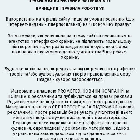
ПРАВИЛА ВИКОРИСТАННЯ МАТЕРІАЛІВ УП
ПРИНЦИПИ І ПРАВИЛА РОБОТИ УП
Використання матеріалів сайту лише за умови посилання (для
інтернет-видань - гіперпосилання) на "Економічну правду".
Всі матеріали, які розміщені на цьому сайті із посиланням на
агентство
"Інтерфакс-Україна"
, не підлягають подальшому
відтворенню та/чи розповсюдженню в будь-якій формі,
інакше як з письмового дозволу агентства "Інтерфакс-
Україна".
Будь-яке копіювання, передрук та відтворення фотографічних
творів та/або аудіовізуальних творів правовласника Getty
Images - суворо забороняється.
Матеріали з плашкою PROMOTED, НОВИНИ КОМПАНІЙ та
ПОЗИЦІЯ є рекламними та публікуються на правах реклами.
Редакція може не поділяти погляди, які в них промотуються.
Матеріали з плашкою СПЕЦПРОЄКТ та ЗА ПІДТРИМКИ також є
рекламними, проте редакція бере участь у підготовці цього
контенту і поділяє думки, висловлені у цих матеріалах.
Редакція не несе відповідальності за факти та оціночні
судження, оприлюднені у рекламних матеріалах. Згідно з
українським законодавством відповідальність за зміст
реклами несе рекламодавець.