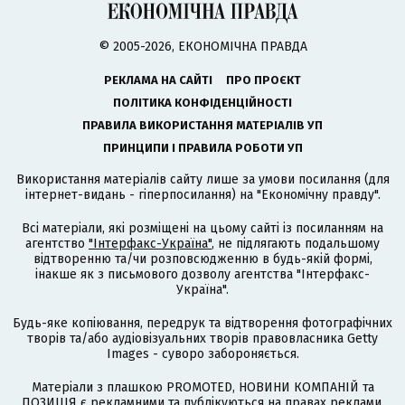
© 2005-2026, ЕКОНОМІЧНА ПРАВДА
РЕКЛАМА НА САЙТІ
ПРО ПРОЄКТ
ПОЛІТИКА КОНФІДЕНЦІЙНОСТІ
ПРАВИЛА ВИКОРИСТАННЯ МАТЕРІАЛІВ УП
ПРИНЦИПИ І ПРАВИЛА РОБОТИ УП
Використання матеріалів сайту лише за умови посилання (для
інтернет-видань - гіперпосилання) на "Економічну правду".
Всі матеріали, які розміщені на цьому сайті із посиланням на
агентство
"Інтерфакс-Україна"
, не підлягають подальшому
відтворенню та/чи розповсюдженню в будь-якій формі,
інакше як з письмового дозволу агентства "Інтерфакс-
Україна".
Будь-яке копіювання, передрук та відтворення фотографічних
творів та/або аудіовізуальних творів правовласника Getty
Images - суворо забороняється.
Матеріали з плашкою PROMOTED, НОВИНИ КОМПАНІЙ та
ПОЗИЦІЯ є рекламними та публікуються на правах реклами.