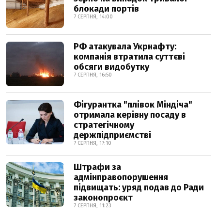
блокади портів
7 СЕРПНЯ, 14:00
РФ атакувала Укрнафту:
компанія втратила суттєві
обсяги видобутку
7 СЕРПНЯ, 16:50
Фігурантка "плівок Міндіча"
отримала керівну посаду в
стратегічному
держпідприємстві
7 СЕРПНЯ, 17:10
Штрафи за
адмінправопорушення
підвищать: уряд подав до Ради
законопроєкт
7 СЕРПНЯ, 11:23