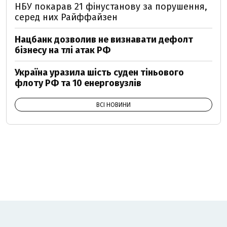
НБУ покарав 21 фінустанову за порушення,
серед них Райффайзен
Нацбанк дозволив не визнавати дефолт
бізнесу на тлі атак РФ
Україна уразила шість суден тіньового
флоту РФ та 10 енерговузлів
ВСІ НОВИНИ