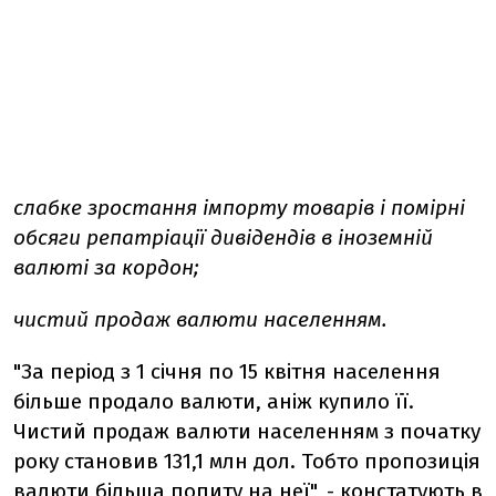
слабке зростання імпорту товарів і помірні
обсяги репатріації дивідендів в іноземній
валюті за кордон;
чистий продаж валюти населенням.
"За період з 1 січня по 15 квітня населення
більше продало валюти, аніж купило її.
Чистий продаж валюти населенням з початку
року становив 131,1 млн дол. Тобто пропозиція
валюти більша попиту на неї", - констатують в