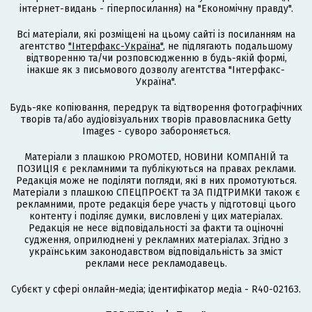
інтернет-видань - гіперпосилання) на "Економічну правду".
Всі матеріали, які розміщені на цьому сайті із посиланням на
агентство
"Інтерфакс-Україна"
, не підлягають подальшому
відтворенню та/чи розповсюдженню в будь-якій формі,
інакше як з письмового дозволу агентства "Інтерфакс-
Україна".
Будь-яке копіювання, передрук та відтворення фотографічних
творів та/або аудіовізуальних творів правовласника Getty
Images - суворо забороняється.
Матеріали з плашкою PROMOTED, НОВИНИ КОМПАНІЙ та
ПОЗИЦІЯ є рекламними та публікуються на правах реклами.
Редакція може не поділяти погляди, які в них промотуються.
Матеріали з плашкою СПЕЦПРОЄКТ та ЗА ПІДТРИМКИ також є
рекламними, проте редакція бере участь у підготовці цього
контенту і поділяє думки, висловлені у цих матеріалах.
Редакція не несе відповідальності за факти та оціночні
судження, оприлюднені у рекламних матеріалах. Згідно з
українським законодавством відповідальність за зміст
реклами несе рекламодавець.
Cубєкт у сфері онлайн-медіа; ідентифікатор медіа - R40-02163.