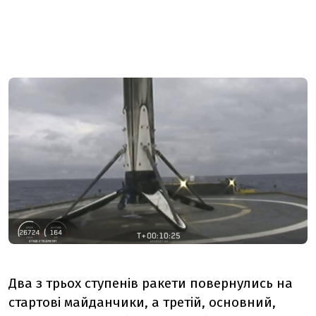
Два з трьох ступенів ракети повернулись на
стартові майданчики, а третій, основний,