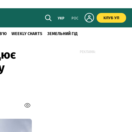
КЛУБ УП
УКР
РОС
В'Ю
WEEKLY CHARTS
ЗЕМЕЛЬНИЙ ГІД
цює
РЕКЛАМА:
у