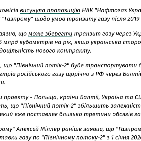
комісія
висунула пропозицію
НАК "Нафтогаз Укра
 "Газпрому" щодо умов транзиту газу після 2019 
заявив, що
може зберегти
транзит газу через Укр
15 млрд кубометрів на рік, якщо українська стор
 доцільність нового контракту.
, що "Північний потік-2" буде транспортувати 
трів російського газу щорічно з РФ через Балті
и.
проекту - Польща, країни Балтії, Україна та С
ь, що "Північний потік-2" збільшить залежність
 який вже поставляє близько третини обсягів газ
рому" Алексєй Міллер раніше заявив, що "Газпро
авки газу по "Північному потоку-2" з 1 січня 202