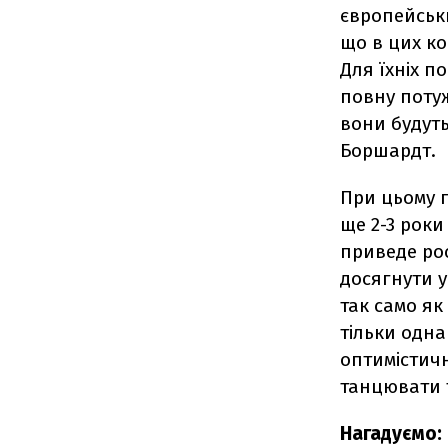
європейськ
що в цих ко
Для їхніх п
повну потуж
вони будуть
Боршардт.
При цьому п
ще 2-3 роки
приведе рос
досягнути у
так само як 
тільки одна
оптимістич
танцювати т
Нагадуємо: