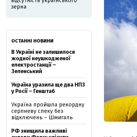
відсутність українського
зерна
ОСТАННІ НОВИНИ
В Україні не залишилося
жодної неушкодженої
електростанції –
Зеленський
Україна уразила ще два НПЗ
у Росії – Генштаб
Україна пройшла рекордну
серпневу спеку без
відключень – Шмигаль
РФ знищила важливі