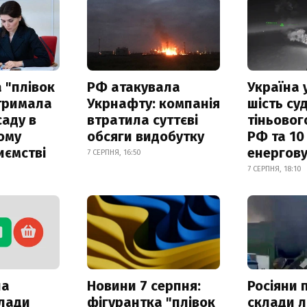
 "плівок
РФ атакувала
Україна 
отримала
Укрнафту: компанія
шість су
саду в
втратила суттєві
тіньовог
ому
обсяги видобутку
РФ та 10
иємстві
енергову
7 СЕРПНЯ, 16:50
7 СЕРПНЯ, 18:10
ла
Новини 7 серпня:
Росіяни 
клади
фігурантка "плівок
склади л