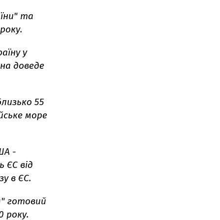
їни" та
року.
аїну у
она доведе
близько 55
йське море
ША -
 ЄС від
у в ЄС.
м" готовий
0 року.