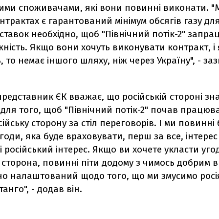
ими споживачами, які вони повинні виконати. "
нтрактах є гарантований мінімум обсягів газу для
оставок необхідно, щоб "Північний потік-2" запр
ність. Якщо вони хочуть виконувати контракт, і
, то немає іншого шляху, ніж через Україну", - за
редставник ЄК вважає, що російській стороні зн
 для того, щоб "Північний потік-2" почав працюва
ійську сторону за стіл переговорів. І ми повинні
годи, яка буде враховувати, перш за все, інтерес
і російський інтерес. Якщо ви хочете укласти угоду
 сторона, повинні піти додому з чимось добрим в 
но налаштований щодо того, що ми змусимо росі
анго", - додав він.