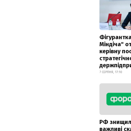
Фігурантка
Міндіча" 
керівну по
стратегічн
держпідпр
7 СЕРПНЯ, 17:10
РФ знищи
важливі с