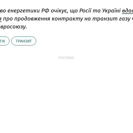
о енергетики РФ очікує, що Росії та Україні
вда
я
про продовження контракту на транзит газу 
Євросоюзу.
ТІК
ТРАНЗИТ
РЕКЛАМА: