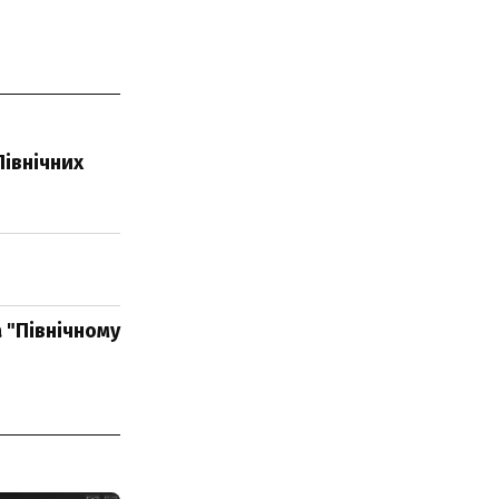
Північних
а "Північному