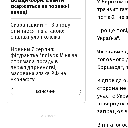
склади Фори: клієнти
У Єврокоміс
скаржаться на порожні
транзит газ
полиці
потік-2" не
Сизранський НПЗ знову
Про це пов
опинився під атакою:
спалахнула пожежа
Україна
".
Новини 7 серпня:
Як заявив 
фігурантка "плівок Міндіча"
головного д
отримала посаду в
Боршардт, т
держпідприємстві,
масована атака РФ на
Укрнафту
Відповідаю
сторона не 
ВСІ НОВИНИ
участю Украї
повернуться
запрацює в
РЕКЛАМА:
Він наголос