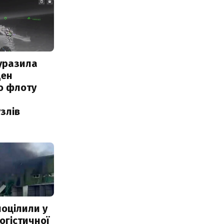
уразила
ден
о флоту
злів
поцілили у
огістичної