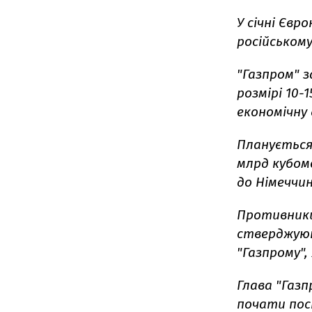
У січні Євро
російському
"Газпром" 
розмірі 10-
економічну
Планується
млрд кубоме
до Німеччин
Противники 
стверджуют
"Газпрому",
Глава "Газп
почати пост