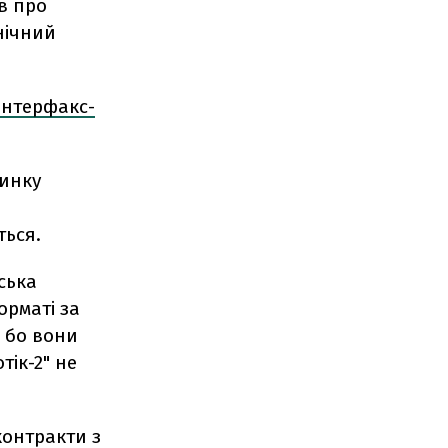
в про
внічний
Інтерфакс-
ринку
ться.
ська
орматі за
, бо вони
тік-2" не
контракти з