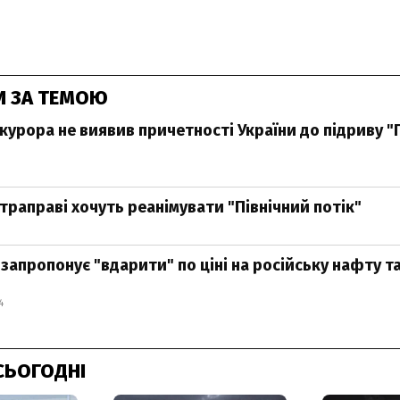
И ЗА ТЕМОЮ
курора не виявив причетності України до підриву "
траправі хочуть реанімувати "Північний потік"
запропонує "вдарити" по ціні на російську нафту т
4
СЬОГОДНІ