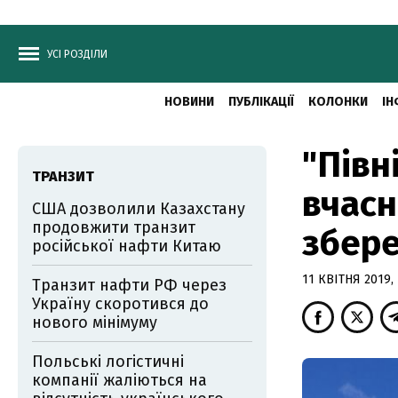
УСІ РОЗДІЛИ
НОВИНИ
ПУБЛІКАЦІЇ
КОЛОНКИ
ІН
"Півн
ТРАНЗИТ
вчасн
США дозволили Казахстану
продовжити транзит
збере
російської нафти Китаю
11 КВІТНЯ 2019, 
Транзит нафти РФ через
Україну скоротився до
нового мінімуму
Польські логістичні
компанії жаліються на