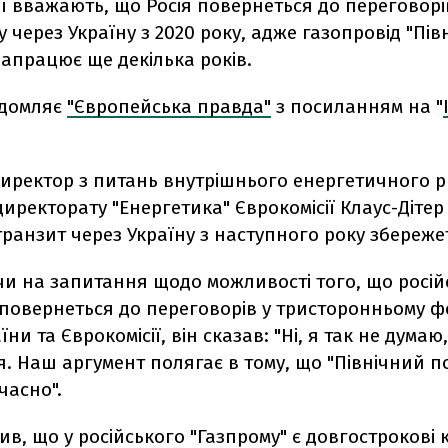
ії вважають, що Росія повернеться до переговорі
у через Україну з 2020 року, адже газопровід "Пі
 запрацює ще декілька років.
ідомляє
"Європейська правда"
з посиланням на "
директор з питань внутрішнього енергетичного 
иректорату "Енергетика" Єврокомісії Клаус-Дітер
ранзит через Україну з наступного року збереже
чи на запитання щодо можливості того, що росій
повернеться до переговорів у тристоронньому ф
ни та Єврокомісії, він сказав: "Ні, я так не думаю
. Наш аргумент полягає в тому, що "Північний по
часно".
ив, що у російського "Газпрому" є довгострокові 