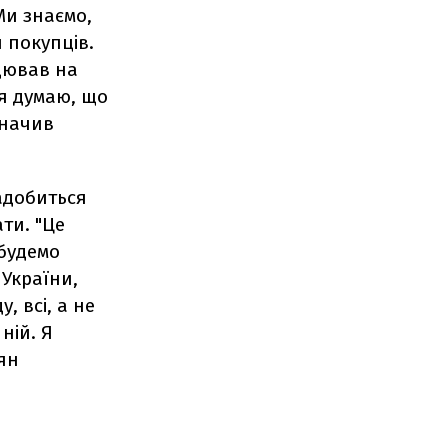
Ми знаємо,
 покупців.
ацював на
 я думаю, що
значив
адобиться
ти. "Це
 будемо
 України,
, всі, а не
ній. Я
ян