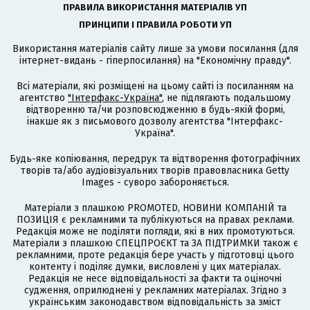
ПРАВИЛА ВИКОРИСТАННЯ МАТЕРІАЛІВ УП
ПРИНЦИПИ І ПРАВИЛА РОБОТИ УП
Використання матеріалів сайту лише за умови посилання (для
інтернет-видань - гіперпосилання) на "Економічну правду".
Всі матеріали, які розміщені на цьому сайті із посиланням на
агентство
"Інтерфакс-Україна"
, не підлягають подальшому
відтворенню та/чи розповсюдженню в будь-якій формі,
інакше як з письмового дозволу агентства "Інтерфакс-
Україна".
Будь-яке копіювання, передрук та відтворення фотографічних
творів та/або аудіовізуальних творів правовласника Getty
Images - суворо забороняється.
Матеріали з плашкою PROMOTED, НОВИНИ КОМПАНІЙ та
ПОЗИЦІЯ є рекламними та публікуються на правах реклами.
Редакція може не поділяти погляди, які в них промотуються.
Матеріали з плашкою СПЕЦПРОЄКТ та ЗА ПІДТРИМКИ також є
рекламними, проте редакція бере участь у підготовці цього
контенту і поділяє думки, висловлені у цих матеріалах.
Редакція не несе відповідальності за факти та оціночні
судження, оприлюднені у рекламних матеріалах. Згідно з
українським законодавством відповідальність за зміст