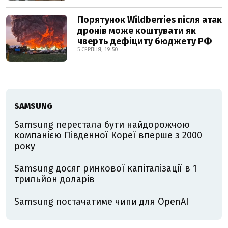
Порятунок Wildberries після атак
дронів може коштувати як
чверть дефіциту бюджету РФ
5 СЕРПНЯ, 19:50
SAMSUNG
Samsung перестала бути найдорожчою
компанією Південної Кореї вперше з 2000
року
Samsung досяг ринкової капіталізації в 1
трильйон доларів
Samsung постачатиме чипи для OpenAI