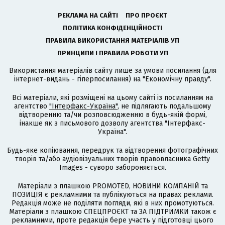
РЕКЛАМА НА САЙТІ
ПРО ПРОЄКТ
ПОЛІТИКА КОНФІДЕНЦІЙНОСТІ
ПРАВИЛА ВИКОРИСТАННЯ МАТЕРІАЛІВ УП
ПРИНЦИПИ І ПРАВИЛА РОБОТИ УП
Використання матеріалів сайту лише за умови посилання (для
інтернет-видань - гіперпосилання) на "Економічну правду".
Всі матеріали, які розміщені на цьому сайті із посиланням на
агентство
"Інтерфакс-Україна"
, не підлягають подальшому
відтворенню та/чи розповсюдженню в будь-якій формі,
інакше як з письмового дозволу агентства "Інтерфакс-
Україна".
Будь-яке копіювання, передрук та відтворення фотографічних
творів та/або аудіовізуальних творів правовласника Getty
Images - суворо забороняється.
Матеріали з плашкою PROMOTED, НОВИНИ КОМПАНІЙ та
ПОЗИЦІЯ є рекламними та публікуються на правах реклами.
Редакція може не поділяти погляди, які в них промотуються.
Матеріали з плашкою СПЕЦПРОЄКТ та ЗА ПІДТРИМКИ також є
рекламними, проте редакція бере участь у підготовці цього