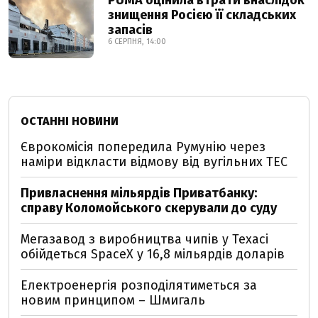
PUMA оцінила втрати внаслідок
знищення Росією її складських
запасів
6 СЕРПНЯ, 14:00
ОСТАННІ НОВИНИ
Єврокомісія попередила Румунію через
наміри відкласти відмову від вугільних ТЕС
Привласнення мільярдів Приватбанку:
справу Коломойського скерували до суду
Мегазавод з виробництва чипів у Техасі
обійдеться SpaceX у 16,8 мільярдів доларів
Електроенергія розподілятиметься за
новим принципом – Шмигаль