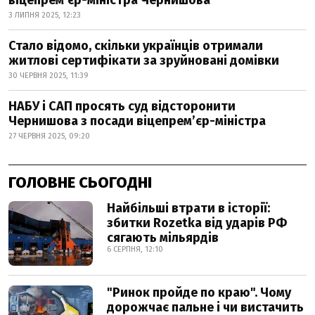
віцепрем’єр-міністра Чернишова
3 ЛИПНЯ 2025, 12:23
Стало відомо, скільки українців отримали
житлові сертифікати за зруйновані домівки
30 ЧЕРВНЯ 2025, 11:39
НАБУ і САП просять суд відсторонити
Чернишова з посади віцепрем’єр-міністра
27 ЧЕРВНЯ 2025, 09:20
ГОЛОВНЕ СЬОГОДНІ
Найбільші втрати в історії:
збитки Rozetka від ударів РФ
сягають мільярдів
6 СЕРПНЯ, 12:10
"Ринок пройде по краю". Чому
дорожчає пальне і чи вистачить