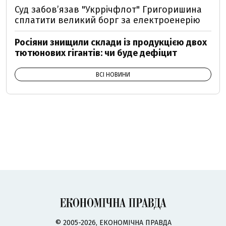
Суд забов’язав "Укррічфлот" Григоришина
сплатити великий борг за електроенерію
Росіяни знищили склади із продукцією двох
тютюнових гігантів: чи буде дефіцит
ВСІ НОВИНИ
© 2005-2026, ЕКОНОМІЧНА ПРАВДА