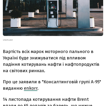
UNSPLASH
Вартість всіх марок моторного пального в
Україні буде знижуватися під впливом
падіння котирувань нафти і нафтопродуктів
на світових ринках.
Про це заявили в "Консалтинговій групі А-95"
виданню
enkorr
.
14 листопада котирування нафти Brent
впали до 65 доларів за барель, що нижче