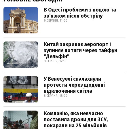
В Одесі проблеми з водою та
звʼязком після обстрілу
9 СЕРПНЯ, 11:00
Китай закриває аеропорт і
зупиняє потяги через тайфун
"Дельфін"
8 СЕРПНЯ, 17:10
У Венесуелі спалахнули
протести через щоденні
відключення світла
8 СЕРПНЯ, 18:00
Компанію, яка невчасно
поставила дрони для ЗСУ,
покарали на 25 мільйонів