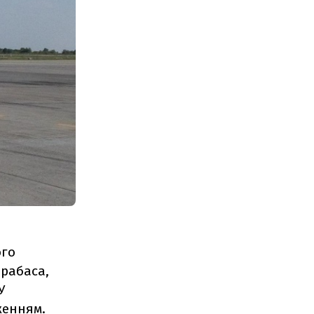
ого
арабаса,
У
женням.