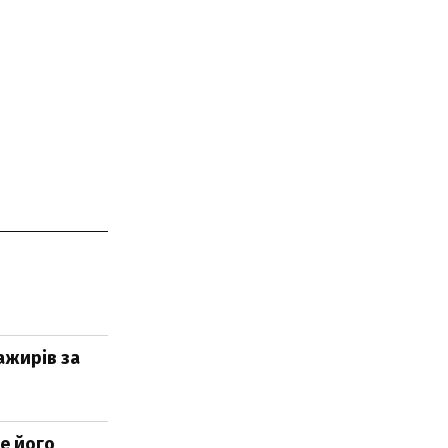
ажирів за
ле його