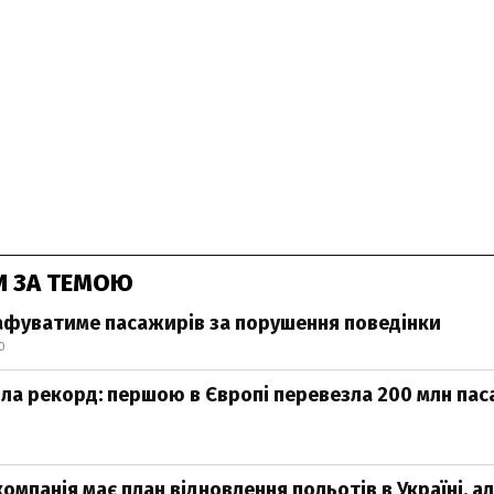
И ЗА ТЕМОЮ
афуватиме пасажирів за порушення поведінки
0
ила рекорд: першою в Європі перевезла 200 млн пас
омпанія має план відновлення польотів в Україні, а