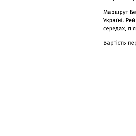
Маршрут Бер
Україні. Ре
середах, п'я
Вартість пе