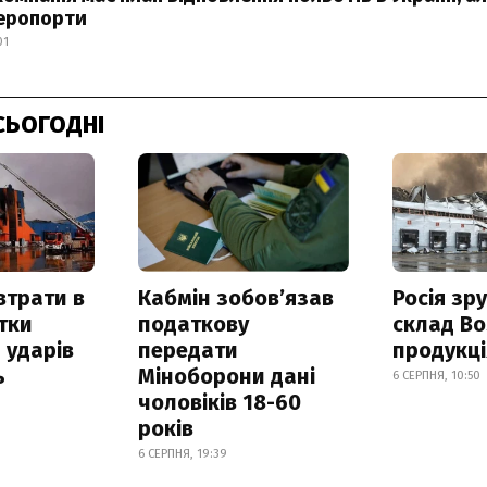
аеропорти
01
СЬОГОДНІ
втрати в
Кабмін зобовʼязав
Росія зр
итки
податкову
склад Bo
 ударів
передати
продукц
ь
Міноборони дані
6 СЕРПНЯ, 10:50
чоловіків 18-60
років
6 СЕРПНЯ, 19:39