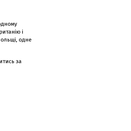
 одному
ританію і
Польщі, одне
итись за