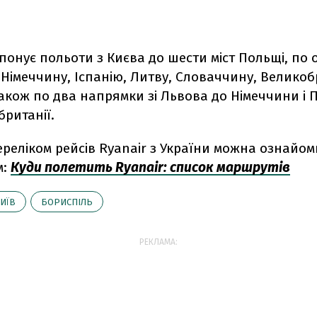
понує польоти з Києва до шести міст Польщі, по
Німеччину, Іспанію, Литву, Словаччину, Великоб
акож по два напрямки зі Львова до Німеччини і 
британії.
реліком рейсів Ryanair з України можна
ознайом
м:
Куди полетить Ryanair: список маршрутів
ИЇВ
БОРИСПІЛЬ
РЕКЛАМА: