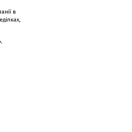
анії в
еділках,
.