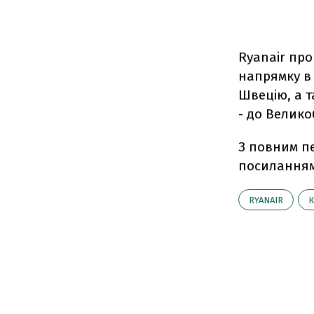
Ryanair про
напрямку в 
Швецію, а т
- до Велико
З повним пе
посилання
RYANAIR
К