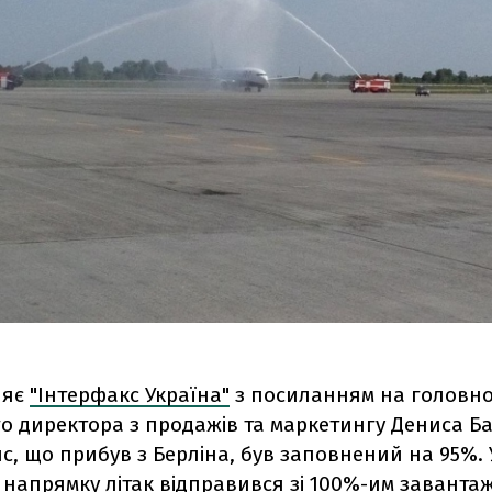
ляє
"Інтерфакс Україна"
з посиланням на головн
о директора з продажів та маркетингу Дениса Б
, що прибув з Берліна, був заповнений на 95%. 
 напрямку літак відправився зі 100%-им заванта