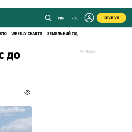
КЛУБ УП
УКР
РОС
В'Ю
WEEKLY CHARTS
ЗЕМЕЛЬНИЙ ГІД
с до
РЕКЛАМА: