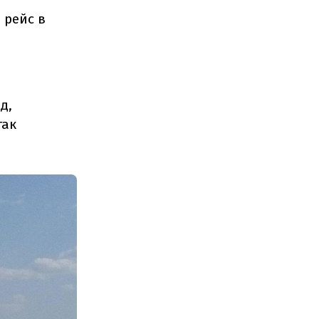
 рейс в
д,
так