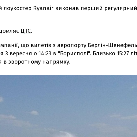
й лоукостер Ryanair виконав перший регулярний
ідомляє
ЦТС
.
омпанії, що вилетів з аеропорту Берлін-Шенефель
 3 вересня о 14:23 в "Борисполі". Близько 15:27 лі
я в зворотному напрямку.