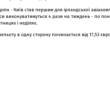
лін - Київ став першим для ірландської авіакомп
йси виконуватимуться 4 рази на тиждень - по пон
тницях і неділях.
рельоту в одну сторону починається від 17,53 євро