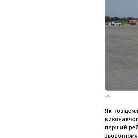
ЦТС
Як повідом
виконавчог
перший рейс
зворотному