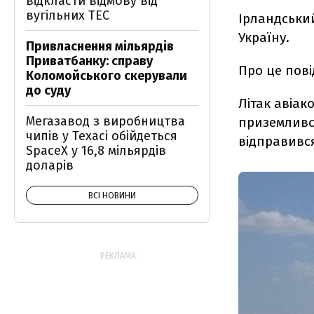
відкласти відмову від
вугільних ТЕС
Ірландськи
Україну.
Привласнення мільярдів
Приватбанку: справу
Про це пов
Коломойського скерували
до суду
Літак авіак
Мегазавод з виробництва
приземлився
чипів у Техасі обійдеться
відправивс
SpaceX у 16,8 мільярдів
доларів
ВСІ НОВИНИ
РЕКЛАМА: