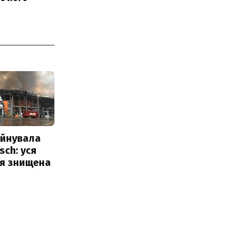
уйнувала
sch: уся
ія знищена