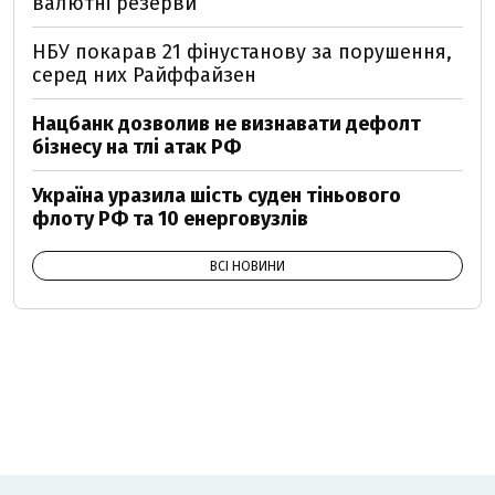
валютні резерви
НБУ покарав 21 фінустанову за порушення,
серед них Райффайзен
Нацбанк дозволив не визнавати дефолт
бізнесу на тлі атак РФ
Україна уразила шість суден тіньового
флоту РФ та 10 енерговузлів
ВСІ НОВИНИ