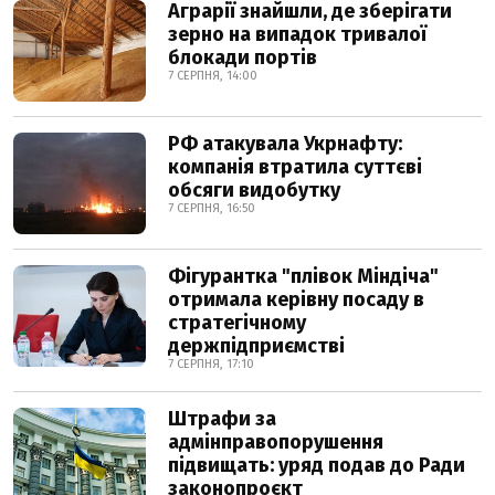
Аграрії знайшли, де зберігати
зерно на випадок тривалої
блокади портів
7 СЕРПНЯ, 14:00
РФ атакувала Укрнафту:
компанія втратила суттєві
обсяги видобутку
7 СЕРПНЯ, 16:50
Фігурантка "плівок Міндіча"
отримала керівну посаду в
стратегічному
держпідприємстві
7 СЕРПНЯ, 17:10
Штрафи за
адмінправопорушення
підвищать: уряд подав до Ради
законопроєкт