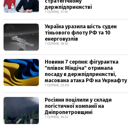
стратегічному
держпідприємстві
7 СЕРПНЯ, 17:10
Україна уразила шість суден
тіньового флоту РФ та 10
енерговузлів
7 СЕРПНЯ, 18:10
Новини 7 серпня: фігурантка
"плівок Міндіча" отримала
посаду в держпідприємстві,
масована атака РФ на Укрнафту
7 СЕРПНЯ, 20:00
Росіяни поцілили у склади
логістичної компанії на
Дніпропетровщині
7 СЕРПНЯ, 16:32