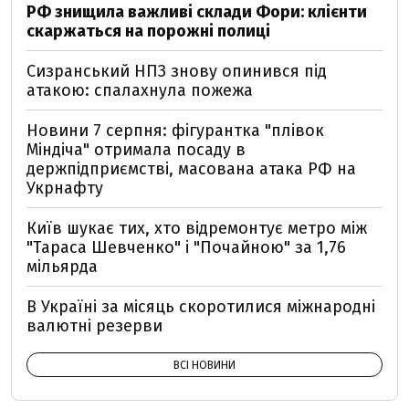
РФ знищила важливі склади Фори: клієнти
скаржаться на порожні полиці
Сизранський НПЗ знову опинився під
атакою: спалахнула пожежа
Новини 7 серпня: фігурантка "плівок
Міндіча" отримала посаду в
держпідприємстві, масована атака РФ на
Укрнафту
Київ шукає тих, хто відремонтує метро між
"Тараса Шевченко" і "Почайною" за 1,76
мільярда
В Україні за місяць скоротилися міжнародні
валютні резерви
ВСІ НОВИНИ