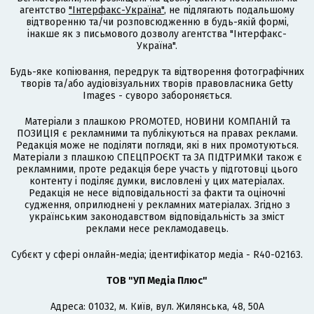
агентство
"Інтерфакс-Україна"
, не підлягають подальшому
відтворенню та/чи розповсюдженню в будь-якій формі,
інакше як з письмового дозволу агентства "Інтерфакс-
Україна".
Будь-яке копіювання, передрук та відтворення фотографічних
творів та/або аудіовізуальних творів правовласника Getty
Images - суворо забороняється.
Матеріали з плашкою PROMOTED, НОВИНИ КОМПАНІЙ та
ПОЗИЦІЯ є рекламними та публікуються на правах реклами.
Редакція може не поділяти погляди, які в них промотуються.
Матеріали з плашкою СПЕЦПРОЄКТ та ЗА ПІДТРИМКИ також є
рекламними, проте редакція бере участь у підготовці цього
контенту і поділяє думки, висловлені у цих матеріалах.
Редакція не несе відповідальності за факти та оціночні
судження, оприлюднені у рекламних матеріалах. Згідно з
українським законодавством відповідальність за зміст
реклами несе рекламодавець.
Cубєкт у сфері онлайн-медіа; ідентифікатор медіа - R40-02163.
ТОВ "УП Медіа Плюс"
Адреса: 01032, м. Київ, вул. Жилянська, 48, 50А