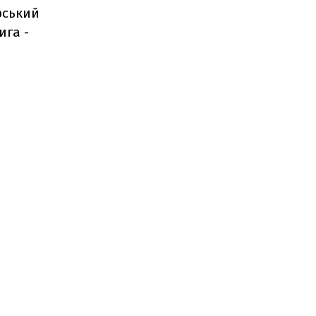
рський
ига -