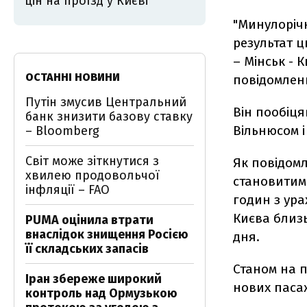
цін на проїзд у Києві
"Минулоріч
результат ц
– Мінськ - К
ОСТАННІ НОВИНИ
повідомлен
Путін змусив Центральний
Він пообіця
банк знизити базову ставку
Вільнюсом і
– Bloomberg
Світ може зіткнутися з
Як повідом
хвилею продовольчої
становитиме
інфляції – FAO
годин з ур
Києва близь
PUMA оцінила втрати
внаслідок знищення Росією
дня.
її складських запасів
Станом на п
Іран збереже широкий
нових пасаж
контроль над Ормузькою