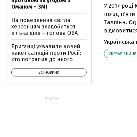
протокою за угодою з
У 2017 роц
Оманом – ЗМІ
поїзд п'яти
На повернення світла
Таллінн. Од
херсонцям знадобиться
відмовитис
кілька днів – голова ОВА
Українська
Британці ухвалили новий
пакет санкцій проти Росії:
УКРЗАЛІЗНИЦЯ
хто потрапив до нього
ВСІ НОВИНИ
РЕКЛАМА: