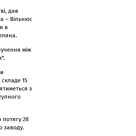
ві, дав
га – Вільнюс
я в
еляна.
лучення між
".
ги
 складе 15
ятиметься з
ступного
 потягу 28
о заводу.