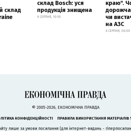
склад Bosch: уся
краю". Ч
й склад
продукція знищена
дорожчає
raine
чи виста
6 СЕРПНЯ, 10:50
на АЗС
6 СЕРПНЯ, 06:00
© 2005-2026, ЕКОНОМІЧНА ПРАВДА
ЛІТИКА КОНФІДЕНЦІЙНОСТІ
ПРАВИЛА ВИКОРИСТАННЯ МАТЕРІАЛІВ 
айту лише за умови посилання (для інтернет-видань - гіперпосиланн