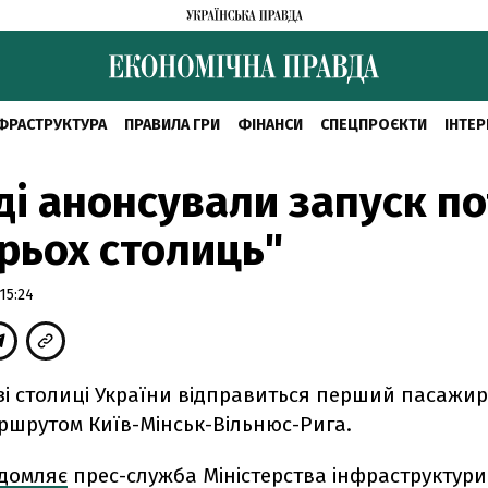
ФРАСТРУКТУРА
ПРАВИЛА ГРИ
ФІНАНСИ
СПЕЦПРОЄКТИ
ІНТЕР
ді анонсували запуск по
рьох столиць"
15:24
 зі столиці України відправиться перший пасажи
ршрутом Київ-Мінськ-Вільнюс-Рига.
ідомляє
прес-служба Міністерства інфраструктури