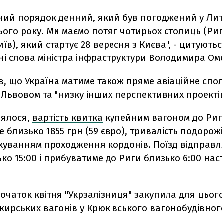
ний порядок денний, який був погоджений у Лит
ього року. Ми маємо потяг чотирьох столиць (Ри
иїв), який стартує 28 вересня з Києва", - цитуютьс
ні слова міністра інфраструктури Володимира Ом
в, що Україна матиме також пряме авіаційне спо
 Львовом та "низку інших перспективних проектів
лялося,
вартість квитка
купейним вагоном до Ри
 близько 1855 грн (59 євро), тривалість подорожі
ахуванням проходження кордонів. Поїзд відправл
ко 15:00 і прибуватиме до Риги близько 6:00 на
очаток квітня "Укрзалізниця" закупила для цього
ирських вагонів у Крюківського вагонобудівног