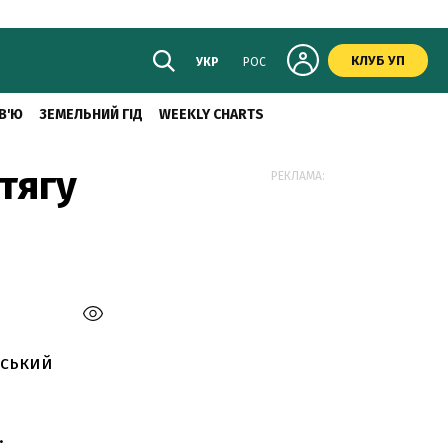
КЛУБ УП
УКР
РОС
В'Ю
ЗЕМЕЛЬНИЙ ГІД
WEEKLY CHARTS
тягу
РЕКЛАМА:
рський
.