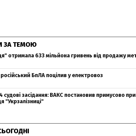
И ЗА ТЕМОЮ
ця" отримала 633 мільйона гривень від продажу ме
 російський БпЛА поцілив у електровоз
4 судові засідання: ВАКС постановив примусово пр
я "Укрзалізниці"
СЬОГОДНІ