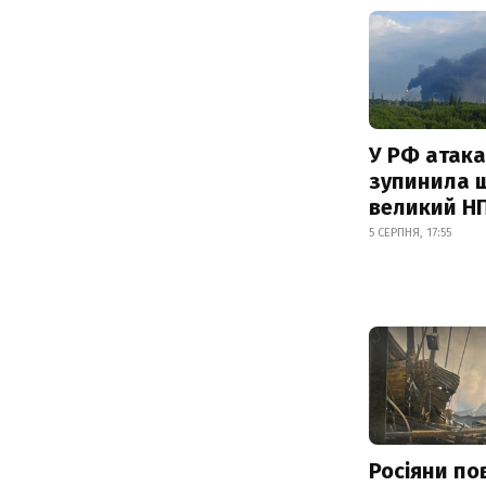
У РФ атака
зупинила 
великий Н
5 СЕРПНЯ, 17:55
Росіяни по