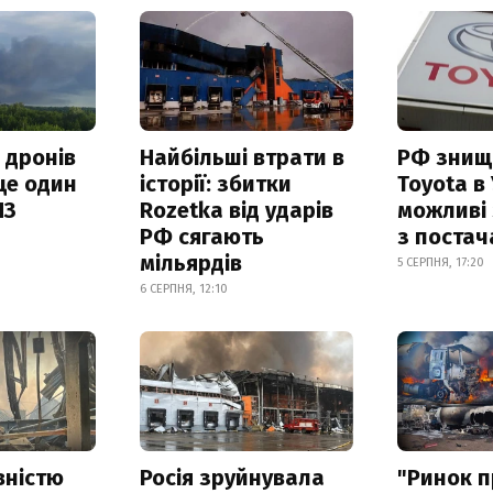
 дронів
Найбільші втрати в
РФ знищ
ще один
історії: збитки
Toyota в 
ПЗ
Rozetka від ударів
можливі
РФ сягають
з поста
мільярдів
5 СЕРПНЯ, 17:20
6 СЕРПНЯ, 12:10
вністю
Росія зруйнувала
"Ринок п