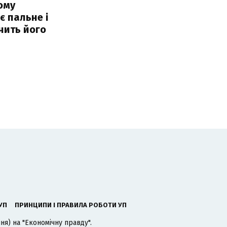
ому
 пальне і
чить його
УП
ПРИНЦИПИ І ПРАВИЛА РОБОТИ УП
я) на "Економічну правду".