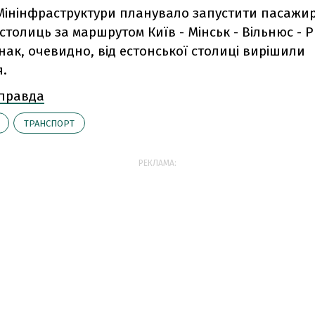
і Мінінфраструктури планувало запустити пасажи
 столиць за маршрутом Київ - Мінськ - Вільнюс - Р
нак, очевидно, від естонської столиці вирішили
я.
 правда
ТРАНСПОРТ
РЕКЛАМА: