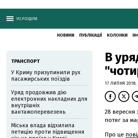
УСІ РОЗДІЛИ
НОВИНИ
ПУБЛІКАЦІЇ
КОЛОНКИ
ІН
В уря
ТРАНСПОРТ
"чоти
У Криму призупинили рух
пасажирських поїздів
17 ЛИПНЯ 2018, 
Уряд продовжив дію
електронних накладних для
внутрішніх
28 вересня
вантажоперевезень
потяг за ма
Міська влада відхилила
петицію проти підвищення
Про це
пов