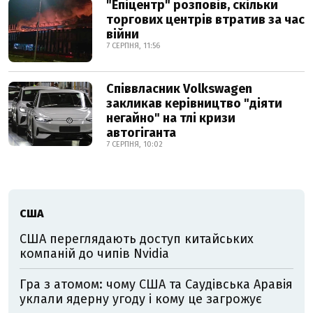
"Епіцентр" розповів, скільки
торгових центрів втратив за час
війни
7 СЕРПНЯ, 11:56
Співвласник Volkswagen
закликав керівництво "діяти
негайно" на тлі кризи
автогіганта
7 СЕРПНЯ, 10:02
США
США переглядають доступ китайських
компаній до чипів Nvidia
Гра з атомом: чому США та Саудівська Аравія
уклали ядерну угоду і кому це загрожує