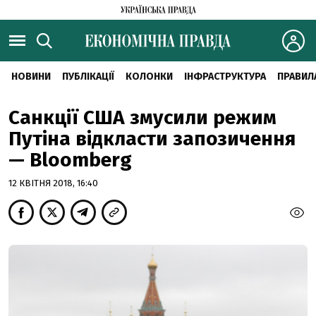
НОВИНИ
ПУБЛІКАЦІЇ
КОЛОНКИ
ІНФРАСТРУКТУРА
ПРАВИЛ
Санкції США змусили режим
Путіна відкласти запозичення
— Bloomberg
12 КВІТНЯ 2018, 16:40