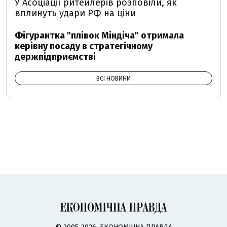
У Асоціації ритейлерів розповіли, як
вплинуть удари РФ на ціни
Фігурантка "плівок Міндіча" отримала
керівну посаду в стратегічному
держпідприємстві
ВСІ НОВИНИ