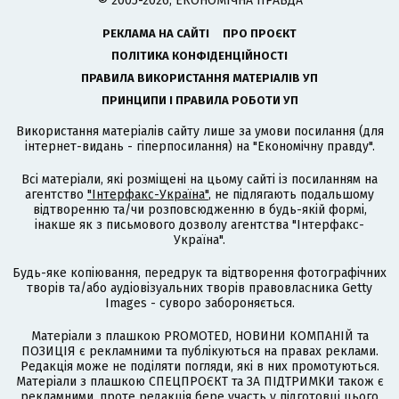
© 2005-2026, ЕКОНОМІЧНА ПРАВДА
РЕКЛАМА НА САЙТІ
ПРО ПРОЄКТ
ПОЛІТИКА КОНФІДЕНЦІЙНОСТІ
ПРАВИЛА ВИКОРИСТАННЯ МАТЕРІАЛІВ УП
ПРИНЦИПИ І ПРАВИЛА РОБОТИ УП
Використання матеріалів сайту лише за умови посилання (для
інтернет-видань - гіперпосилання) на "Економічну правду".
Всі матеріали, які розміщені на цьому сайті із посиланням на
агентство
"Інтерфакс-Україна"
, не підлягають подальшому
відтворенню та/чи розповсюдженню в будь-якій формі,
інакше як з письмового дозволу агентства "Інтерфакс-
Україна".
Будь-яке копіювання, передрук та відтворення фотографічних
творів та/або аудіовізуальних творів правовласника Getty
Images - суворо забороняється.
Матеріали з плашкою PROMOTED, НОВИНИ КОМПАНІЙ та
ПОЗИЦІЯ є рекламними та публікуються на правах реклами.
Редакція може не поділяти погляди, які в них промотуються.
Матеріали з плашкою СПЕЦПРОЄКТ та ЗА ПІДТРИМКИ також є
рекламними, проте редакція бере участь у підготовці цього