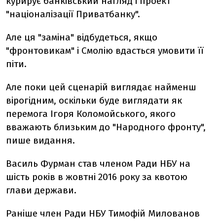
курирує банківський нагляд і проект
"націоналізації Приватбанку".
Але ця "заміна" відбудеться, якщо
"фронтовикам" і Смолію вдасться умовити її
піти.
Але поки цей сценарій виглядає найменш
вірогідним, оскільки буде виглядати як
перемога Ігоря Коломойського, якого
вважають близьким до "Народного фронту",
пише видання.
Василь Фурман став членом Ради НБУ на
шість років в жовтні 2016 року за квотою
глави держави.
Раніше член Ради НБУ Тимофій Милованов