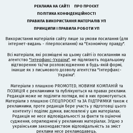
РЕКЛАМА НА САЙТІ
ПРО ПРОЄКТ
ПОЛІТИКА КОНФІДЕНЦІЙНОСТІ
ПРАВИЛА ВИКОРИСТАННЯ МАТЕРІАЛІВ УП
ПРИНЦИПИ І ПРАВИЛА РОБОТИ УП
Використання матеріалів сайту лише за умови посилання (для
інтернет-видань - гіперпосилання) на "Економічну правду".
Всі матеріали, які розміщені на цьому сайті із посиланням на
агентство
"Інтерфакс-Україна"
, не підлягають подальшому
відтворенню та/чи розповсюдженню в будь-якій формі,
інакше як з письмового дозволу агентства "Інтерфакс-
Україна".
Матеріали з плашкою PROMOTED, НОВИНИ КОМПАНІЙ та
ПОЗИЦІЯ є рекламними та публікуються на правах реклами.
Редакція може не поділяти погляди, які в них промотуються.
Матеріали з плашкою СПЕЦПРОЄКТ та ЗА ПІДТРИМКИ також є
рекламними, проте редакція бере участь у підготовці цього
контенту і поділяє думки, висловлені у цих матеріалах.
Редакція не несе відповідальності за факти та оціночні
судження, оприлюднені у рекламних матеріалах. Згідно з
українським законодавством відповідальність за зміст
реклами несе рекламодавець.