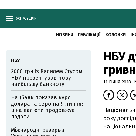
УСІ РОЗДІЛИ
НОВИНИ
ПУБЛІКАЦІЇ
КОЛОНКИ
ІН
НБУ д
НБУ
гривн
2000 грн із Василем Стусом:
НБУ презентував нову
11 СІЧНЯ 2018, 1
найбільшу банкноту
Нацбанк показав курс
долара та євро на 9 липня:
Національн
ціна валюти продовжує
падати
року дослі
національно
Міжнародні резерви