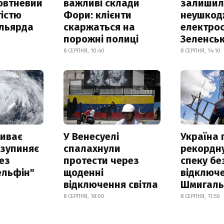
овтневий
важливі склади
залишил
істю
Фори: клієнти
неушкод
ільярда
скаржаться на
електрос
порожні полиці
Зеленсь
8 СЕРПНЯ, 10:40
8 СЕРПНЯ, 14:10
риває
У Венесуелі
Україна
 зупиняє
спалахнули
рекордн
ез
протести через
спеку бе
ельфін"
щоденні
відключе
відключення світла
Шмигал
8 СЕРПНЯ, 18:00
8 СЕРПНЯ, 11:50