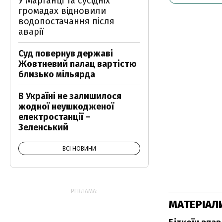
У Марганці та сусідніх
громадах відновили
водопостачання після
аварії
Суд повернув державі
Жовтневий палац вартістю
близько мільярда
В Україні не залишилося
жодної неушкодженої
електростанції –
Зеленський
ВСІ НОВИНИ
РЕКЛАМА:
МАТЕРІАЛ