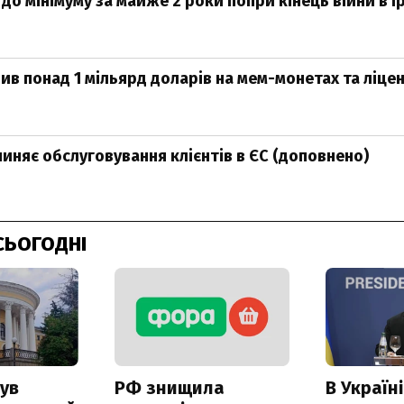
 до мінімуму за майже 2 роки попри кінець війни в Ір
ив понад 1 мільярд доларів на мем-монетах та ліце
пиняє обслуговування клієнтів в ЄС (доповнено)
СЬОГОДНІ
ув
РФ знищила
В Україні