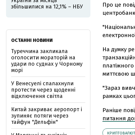
України за місяць
Про це пов
збільшилися на 12,1% – НБУ
центробанку
"Національ
електронної
ОСТАННІ НОВИНИ
На думку ре
Туреччина закликала
транзакційн
оголосити мораторій на
удари по суднах у Чорному
платіжного 
морі
миттєвою ш
У Венесуелі спалахнули
"Зараз вивч
протести через щоденні
рамках цьог
відключення світла
Китай закриває аеропорт і
Раніше пов
зупиняє потяги через
питання до
тайфун "Дельфін"
КРИПТОВАЛЮТ