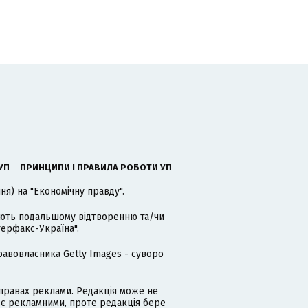
УП
ПРИНЦИПИ І ПРАВИЛА РОБОТИ УП
я) на "Економічну правду".
гають подальшому відтворенню та/чи
терфакс-Україна".
равовласника Getty Images - суворо
равах реклами. Редакція може не
 є рекламними, проте редакція бере