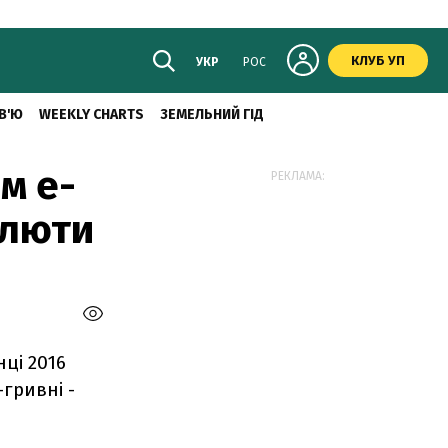
КЛУБ УП
УКР
РОС
В'Ю
WEEKLY CHARTS
ЗЕМЕЛЬНИЙ ГІД
м е-
РЕКЛАМА:
алюти
ці 2016
гривні -