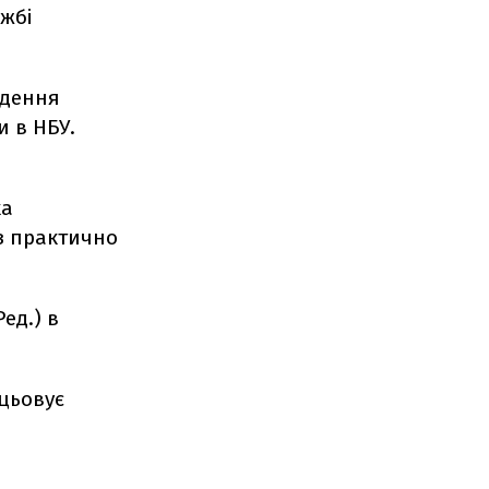
ужбі
едення
и в НБУ.
ка
 з практично
ед.) в
цьовує