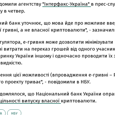
ідомили агентству
"Інтерфакс-Україна"
в прес-сл
 в четвер.
ний банк уточнює, що мова йде про можливе вв
 гривні, а не власної криптовалюти", - зазначил
гулятора, е-гривня може дозволити мінімізувати
і витрати на переказ грошей від одного учасни
ринку України іншому і одночасно проводити їх
видкістю.
ення цієї можливості (впровадження е-гривні – Р
о проекту триває", - повідомили в НБУ.
ідомлялося, що Національний банк України опра
цільності випуску власної
криптовалюти.
А
НБУ