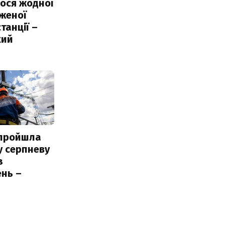
ося жодної
женої
танції –
кий
 пройшла
у серпневу
з
нь –
ь