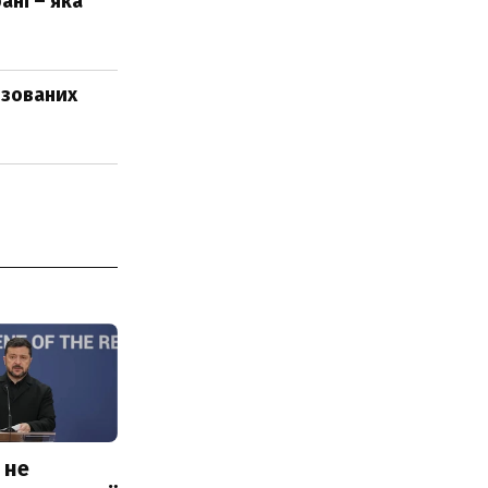
ані – яка
нзованих
 не