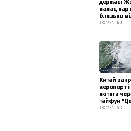
державі Ж
палац варт
близько м
8 СЕРПНЯ, 15:15
Китай зак
аеропорт і
потяги чер
тайфун "Д
8 СЕРПНЯ, 17:10