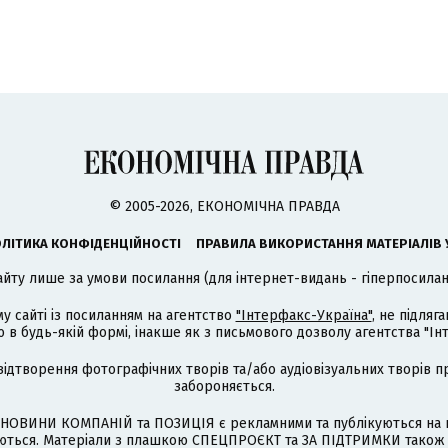
© 2005-2026, ЕКОНОМІЧНА ПРАВДА
ЛІТИКА КОНФІДЕНЦІЙНОСТІ
ПРАВИЛА ВИКОРИСТАННЯ МАТЕРІАЛІВ 
айту лише за умови посилання (для інтернет-видань - гіперпосиланн
му сайті із посиланням на агентство
"Інтерфакс-Україна"
, не підля
 будь-якій формі, інакше як з письмового дозволу агентства "Ін
відтворення фотографічних творів та/або аудіовізуальних творів п
забороняється.
НОВИНИ КОМПАНІЙ та ПОЗИЦІЯ є рекламними та публікуються на п
туються. Матеріали з плашкою СПЕЦПРОЄКТ та ЗА ПІДТРИМКИ також