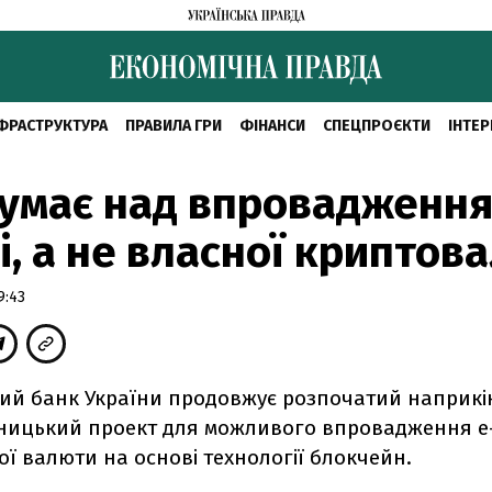
ФРАСТРУКТУРА
ПРАВИЛА ГРИ
ФІНАНСИ
СПЕЦПРОЄКТИ
ІНТЕР
умає над впровадження
і, а не власної криптов
9:43
ий банк України продовжує розпочатий наприкін
дницький проект для можливого впровадження е-
ї валюти на основі технології блокчейн.