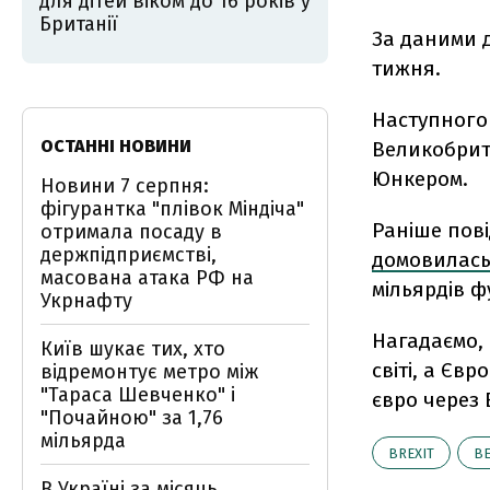
для дітей віком до 16 років у
Британії
За даними 
тижня.
Наступного 
ОСТАННІ НОВИНИ
Великобрит
Юнкером.
Новини 7 серпня:
фігурантка "плівок Міндіча"
Раніше пові
отримала посаду в
держпідприємстві,
домовилас
масована атака РФ на
мільярдів ф
Укрнафту
Нагадаємо,
Київ шукає тих, хто
світі, а Євр
відремонтує метро між
"Тараса Шевченко" і
євро через B
"Почайною" за 1,76
мільярда
BREXIT
ВЕ
В Україні за місяць