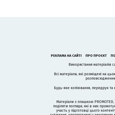
РЕКЛАМА НА САЙТІ
ПРО ПРОЄКТ
ПО
Використання матеріалів с
Всі матеріали, які розміщені на цьо
розповсюдженню в
Будь-яке копіювання, передрук та 
Матеріали з плашкою PROMOTED, 
поділяти погляди, які в них промо
участь у підготовці цього контенту
судження, оприлюднені у рекламних м