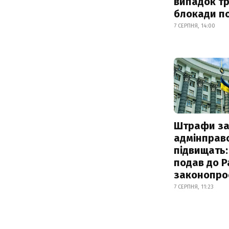
випадок т
блокади по
7 СЕРПНЯ, 14:00
Штрафи з
адмінправ
підвищать:
подав до Р
законопро
7 СЕРПНЯ, 11:23