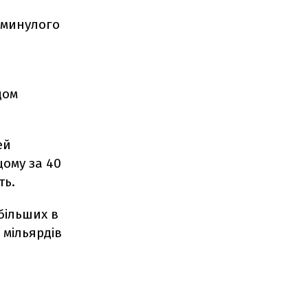
 минулого
дом
ей
щому за 40
ть.
більших в
 мільярдів