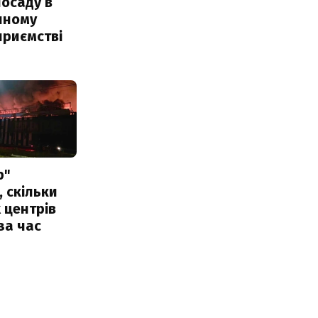
посаду в
чному
приємстві
р"
, скільки
 центрів
за час