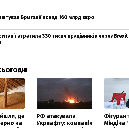
коштував Британії понад 160 млрд євро
итанії втратила 330 тисяч працівників через Brexit
я
СЬОГОДНІ
айшли, де
РФ атакувала
Фігурант
зерно на
Укрнафту: компанія
Міндіча"