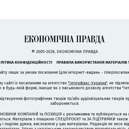
© 2005-2026, ЕКОНОМІЧНА ПРАВДА
ЛІТИКА КОНФІДЕНЦІЙНОСТІ
ПРАВИЛА ВИКОРИСТАННЯ МАТЕРІАЛІВ 
айту лише за умови посилання (для інтернет-видань - гіперпосиланн
му сайті із посиланням на агентство
"Інтерфакс-Україна"
, не підля
 будь-якій формі, інакше як з письмового дозволу агентства "Ін
відтворення фотографічних творів та/або аудіовізуальних творів п
забороняється.
НОВИНИ КОМПАНІЙ та ПОЗИЦІЯ є рекламними та публікуються на п
туються. Матеріали з плашкою СПЕЦПРОЄКТ та ЗА ПІДТРИМКИ також
 і поділяє думки, висловлені у цих матеріалах. Редакція не несе ві
атеріалах. Згідно з українським законодавством відповідальність 