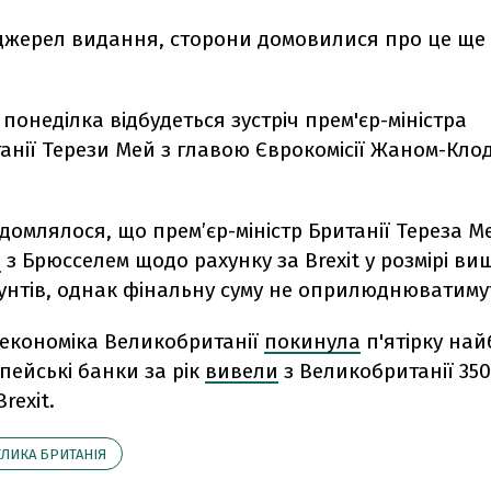
джерел видання, сторони домовилися про це ще
понеділка відбудеться зустріч прем'єр-міністра
анії Терези Мей з главою Єврокомісії Жаном-Кло
домлялося, що прем’єр-міністр Британії Тереза М
ь
з Брюсселем щодо рахунку за Brexit у розмірі ви
унтів, однак фінальну суму не оприлюднюватиму
 економіка Великобританії
покинула
п'ятірку най
опейські банки за рік
вивели
з Великобританії 350
rexit.
ЛИКА БРИТАНІЯ