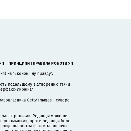
УП
ПРИНЦИПИ І ПРАВИЛА РОБОТИ УП
я) на "Економічну правду".
гають подальшому відтворенню та/чи
терфакс-Україна".
равовласника Getty Images - суворо
равах реклами. Редакція може не
 є рекламними, проте редакція бере
дповідальності за факти та оціночні
за зміст реклами несе рекламодавець.