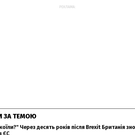
РЕКЛАМА:
И ЗА ТЕМОЮ
оїли?" Через десять років після Brexit Британія зн
з ЄС