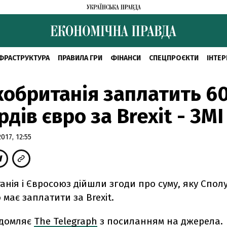
ФРАСТРУКТУРА
ПРАВИЛА ГРИ
ФІНАНСИ
СПЕЦПРОЄКТИ
ІНТЕР
обританія заплатить 6
рдів євро за Brexit - ЗМІ
17, 12:55
нія і Євросоюз дійшли згоди про суму, яку Спол
 має заплатити за Brexit.
ідомляє
The Telegraph
з посиланням на джерела.