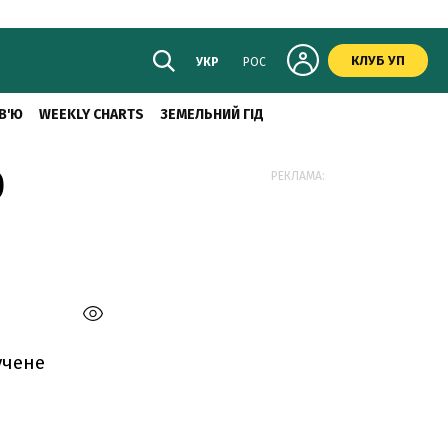
КЛУБ УП
УКР
РОС
В'Ю
WEEKLY CHARTS
ЗЕМЕЛЬНИЙ ГІД
0
РЕКЛАМА:
учене