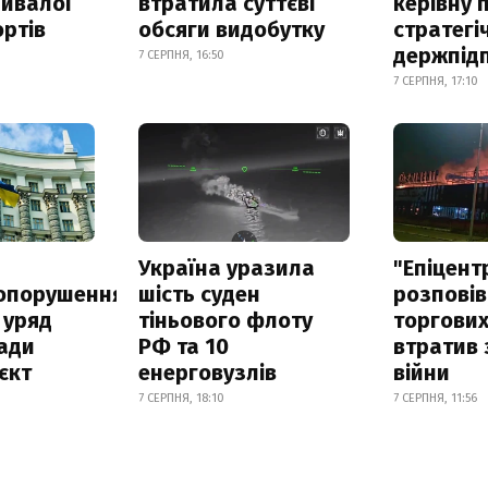
ривалої
втратила суттєві
керівну 
ртів
обсяги видобутку
стратегі
держпід
7 СЕРПНЯ, 16:50
7 СЕРПНЯ, 17:10
а
Україна уразила
"Епіцент
опорушення
шість суден
розповів
 уряд
тіньового флоту
торгових
ади
РФ та 10
втратив 
єкт
енерговузлів
війни
7 СЕРПНЯ, 18:10
7 СЕРПНЯ, 11:56