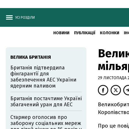
УСІ РОЗДІЛИ
НОВИНИ
ПУБЛІКАЦІЇ
КОЛОНКИ
ІН
Велик
ВЕЛИКА БРИТАНІЯ
мілья
Британія підтвердила
фінгарантії для
29 ЛИСТОПАДА 20
забезпечення АЕС України
ядерним паливом
Британія постачтиме Україні
Великобрита
збагачений уран для АЕС
Королівство
Стармер оголосив про
заборону соціальних мереж
Про це пов