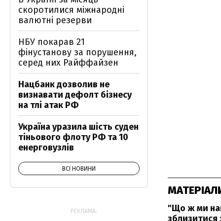
скоротилися міжнародні
валютні резерви
НБУ покарав 21
фінустанову за порушення,
серед них Райффайзен
Нацбанк дозволив не
визнавати дефолт бізнесу
на тлі атак РФ
Україна уразила шість суден
тіньового флоту РФ та 10
енерговузлів
ВСІ НОВИНИ
МАТЕРІАЛ
"Що ж ми нак
РЕКЛАМА:
зблизитися 