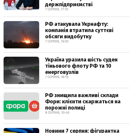
держпідприємстві
7 СЕРПНЯ, 17:10
РФ атакувала Укрнафту:
компанія втратила суттєві
обсяги видобутку
7 СЕРПНЯ, 16:50
Україна уразила шість суден
тіньового флоту РФ та 10
енерговузлів
7 СЕРПНЯ, 18:10
РФ знищила важливі склади
Фори: клієнти скаржаться на
порожні полиці
8 СЕРПНЯ, 10:40
Новини 7 серпня: фігурантка