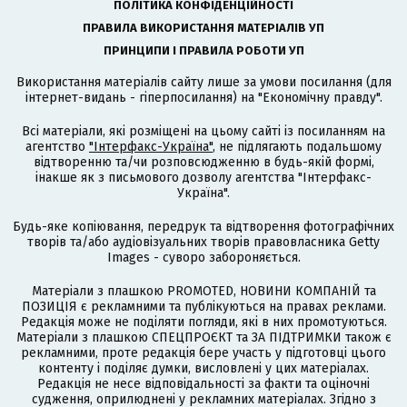
ПОЛІТИКА КОНФІДЕНЦІЙНОСТІ
ПРАВИЛА ВИКОРИСТАННЯ МАТЕРІАЛІВ УП
ПРИНЦИПИ І ПРАВИЛА РОБОТИ УП
Використання матеріалів сайту лише за умови посилання (для
інтернет-видань - гіперпосилання) на "Економічну правду".
Всі матеріали, які розміщені на цьому сайті із посиланням на
агентство
"Інтерфакс-Україна"
, не підлягають подальшому
відтворенню та/чи розповсюдженню в будь-якій формі,
інакше як з письмового дозволу агентства "Інтерфакс-
Україна".
Будь-яке копіювання, передрук та відтворення фотографічних
творів та/або аудіовізуальних творів правовласника Getty
Images - суворо забороняється.
Матеріали з плашкою PROMOTED, НОВИНИ КОМПАНІЙ та
ПОЗИЦІЯ є рекламними та публікуються на правах реклами.
Редакція може не поділяти погляди, які в них промотуються.
Матеріали з плашкою СПЕЦПРОЄКТ та ЗА ПІДТРИМКИ також є
рекламними, проте редакція бере участь у підготовці цього
контенту і поділяє думки, висловлені у цих матеріалах.
Редакція не несе відповідальності за факти та оціночні
судження, оприлюднені у рекламних матеріалах. Згідно з