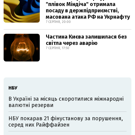
"плівок Міндіча" отримала
посаду в держпідприємстві,
масована атака РФ на Укрнафту
7 СЕРПНЯ, 20:00
Частина Києва залишилася без
світла через аварію
7 СЕРПНЯ, 17:50
НБУ
В Україні за місяць скоротилися міжнародні
валютні резерви
НБУ покарав 21 фінустанову за порушення,
серед них Райффайзен