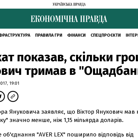
ФРАСТРУКТУРА
ПРАВИЛА ГРИ
ФІНАНСИ
СПЕЦПРОЄКТИ
ІНТЕР
ат показав, скільки гр
вич тримав в "Ощадбан
17, 19:01
ора Януковича заявляє, що Віктор Янукович мав 
у" значно менше, ніж 1,15 мільярда доларів.
 об'єднання "AVER LEX" поширило відповідь від