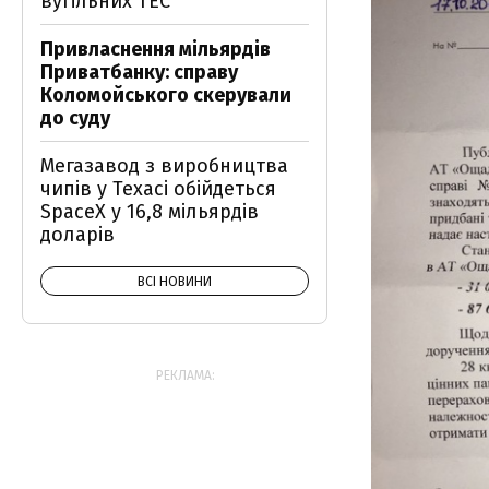
вугільних ТЕС
Привласнення мільярдів
Приватбанку: справу
Коломойського скерували
до суду
Мегазавод з виробництва
чипів у Техасі обійдеться
SpaceX у 16,8 мільярдів
доларів
ВСІ НОВИНИ
РЕКЛАМА: