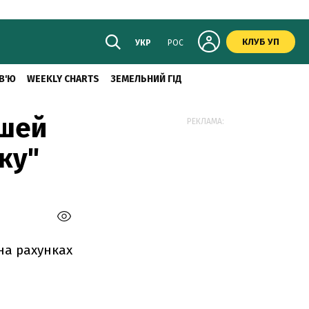
КЛУБ УП
УКР
РОС
В'Ю
WEEKLY CHARTS
ЗЕМЕЛЬНИЙ ГІД
ошей
РЕКЛАМА:
ку"
на рахунках