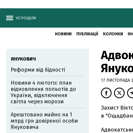
УСІ РОЗДІЛИ
НОВИНИ
ПУБЛІКАЦІЇ
КОЛОНКИ
ІН
Адвок
ЯНУКОВИЧ
Януко
Реформи від бідності
17 ЛИСТОПАДА 20
Новини 4 лютого: план
відновлення польотів до
України, відключення
світла через морози
Захист Вікт
Арештовано майно на 1
в "Ощадбанк
млрд грн довіреної особи
Януковича
Адвокатське