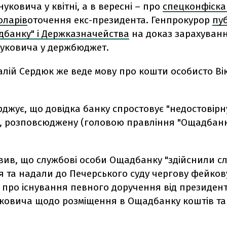
уковича у квітні, а в вересні – про
спецконфіска
оларів
оточення екс-президента. Генпрокурор
пу
дбанку" і Держказначейства
на доказ зарахуванн
уковича у держбюджет.
алій Сердюк же веде мову про кошти особисто Ві
джує, що довідка банку спростовує "недостовірн
, розповсюджену (головою правління "Ощадбанк
вив, що службові особи Ощадбанку "здійснили с
я та надали до Печерського суду чергову фейков
 про існування певного доручення від президент
уковича щодо розміщення в Ощадбанку коштів та