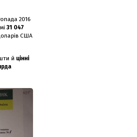
топада 2016
і ‎
31 047
 доларів США
ошти й
цінні
ярда