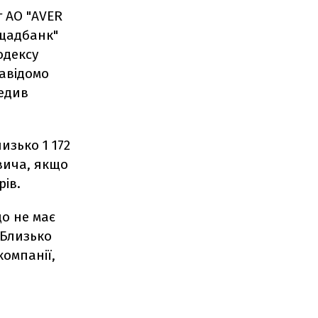
 АО "AVER
Ощадбанк"
одексу
авідомо
редив
изько 1 172
вича, якщо
рів.
що не має
 Близько
компанії,