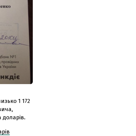
изько 1 172
вича,
а доларів.
арів