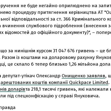
оручення не буде негайно оприлюднено на запит
очнемо процедуру притягнення керівництва АТ "
ьної відповідальності за ст. 366 Кримінального к
за вчинення службового підроблення (внесення з
 відомостей до офіційного документу)", – попе
що за нинішнім курсом 31 047 676 гривень – це бл
. Разом із коштами на доларовому рахунку Януко
дці, це склало б тепер близько 1,26 мільйона дола
а депутат-утікач Олександр
Онищенко заявляв
, 
о
арештованих коштів компанії Quickpace Limited
.
онів доларів
та 218,1 тисячі гривень, які належали 
ли під спецконфіскацію у справі Януковича.
 правда