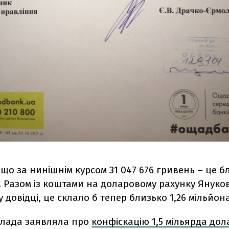
що за нинішнім курсом 31 047 676 гривень – це бл
. Разом із коштами на доларовому рахунку Януко
 довідці, це склало б тепер близько 1,26 мільйон
 влада заявляла про
конфіскацію 1,5 мільярда дол