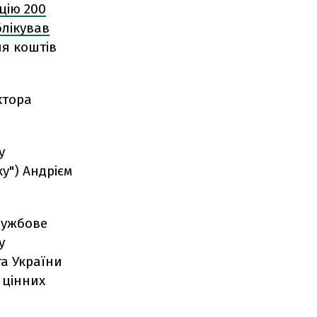
цію 200
блікував
я коштів
ктора
у
у") Андрієм
лужбове
у
а України
 цінних