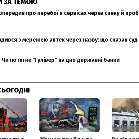
И ЗА ТЕМОЮ
передив про перебої в сервісах через спеку й проб
дився з мережею аптек через назву: що сказав суд
 Чи потягне "Гулівер" на дно державні банки
СЬОГОДНІ