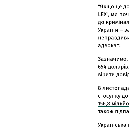
"Якщо це д
LEX", ми п
до кримінал
України – 
неправдивих
адвокат.
Зазначимо, 
654 доларів
вірити дові
8 листопад
стосунку д
156,8 мільй
також підпа
Українська