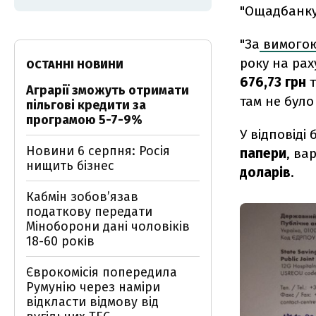
"Ощадбанку
"За
вимогою
року на рах
ОСТАННІ НОВИНИ
676,73 грн
Аграрії зможуть отримати
там не було
пільгові кредити за
програмою 5-7-9%
У відповіді
Новини 6 серпня: Росія
папери
, ва
нищить бізнес
доларів
.
Кабмін зобовʼязав
податкову передати
Міноборони дані чоловіків
18-60 років
Єврокомісія попередила
Румунію через наміри
відкласти відмову від