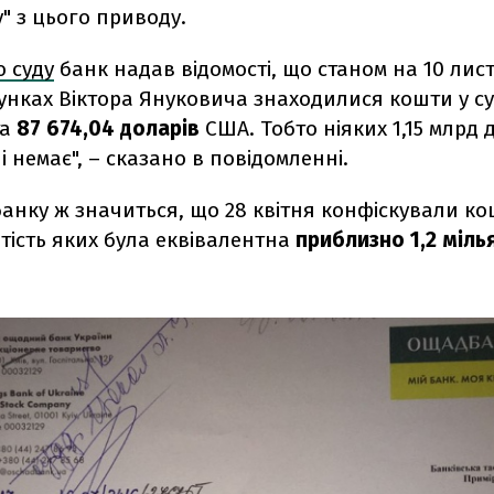
" з цього приводу.
 суду
банк надав відомості, що станом на 10 лис
унках Віктора Януковича знаходилися кошти у сум
та
87 674,04 доларів
США. Тобто ніяких 1,15 млрд
 і немає", – сказано в повідомленні.
 банку ж значиться, що 28 квітня конфіскували к
ртість яких була еквівалентна
приблизно 1,2 міль