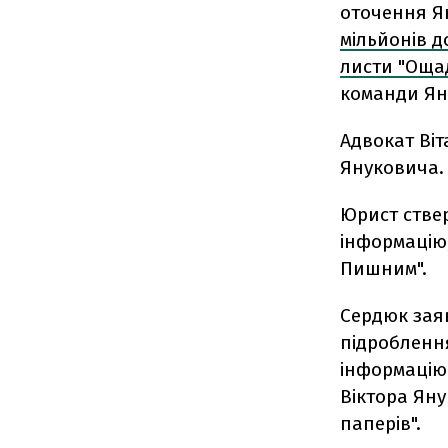
оточення Ян
мільйонів д
листи "Оща
команди Ян
Адвокат Віт
Януковича.
Юрист ствер
інформацію
Пишним".
Сердюк зая
підробленн
інформацію
Віктора Ян
паперів".