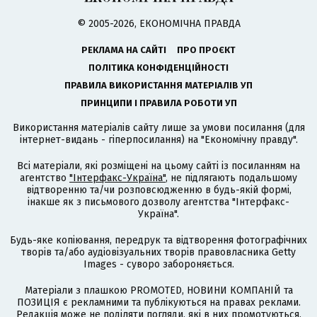
© 2005-2026, ЕКОНОМІЧНА ПРАВДА
РЕКЛАМА НА САЙТІ
ПРО ПРОЄКТ
ПОЛІТИКА КОНФІДЕНЦІЙНОСТІ
ПРАВИЛА ВИКОРИСТАННЯ МАТЕРІАЛІВ УП
ПРИНЦИПИ І ПРАВИЛА РОБОТИ УП
Використання матеріалів сайту лише за умови посилання (для
інтернет-видань - гіперпосилання) на "Економічну правду".
Всі матеріали, які розміщені на цьому сайті із посиланням на
агентство
"Інтерфакс-Україна"
, не підлягають подальшому
відтворенню та/чи розповсюдженню в будь-якій формі,
інакше як з письмового дозволу агентства "Інтерфакс-
Україна".
Будь-яке копіювання, передрук та відтворення фотографічних
творів та/або аудіовізуальних творів правовласника Getty
Images - суворо забороняється.
Матеріали з плашкою PROMOTED, НОВИНИ КОМПАНІЙ та
ПОЗИЦІЯ є рекламними та публікуються на правах реклами.
Редакція може не поділяти погляди, які в них промотуються.