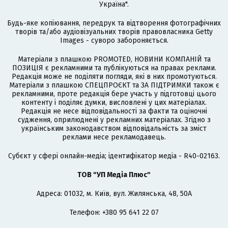
Україна".
Будь-яке копіювання, передрук та відтворення фотографічних
творів та/або аудіовізуальних творів правовласника Getty
Images - суворо забороняється.
Матеріали з плашкою PROMOTED, НОВИНИ КОМПАНІЙ та
ПОЗИЦІЯ є рекламними та публікуються на правах реклами.
Редакція може не поділяти погляди, які в них промотуються.
Матеріали з плашкою СПЕЦПРОЄКТ та ЗА ПІДТРИМКИ також є
рекламними, проте редакція бере участь у підготовці цього
контенту і поділяє думки, висловлені у цих матеріалах.
Редакція не несе відповідальності за факти та оціночні
судження, оприлюднені у рекламних матеріалах. Згідно з
українським законодавством відповідальність за зміст
реклами несе рекламодавець.
Cубєкт у сфері онлайн-медіа; ідентифікатор медіа - R40-02163.
ТОВ "УП Медіа Плюс"
Адреса: 01032, м. Київ, вул. Жилянська, 48, 50А
Телефон: +380 95 641 22 07