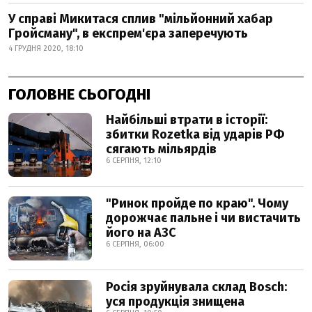
У справі Микитася сплив "мільйонний хабар
Гройсману", в експрем'єра заперечують
4 ГРУДНЯ 2020, 18:10
ГОЛОВНЕ СЬОГОДНІ
Найбільші втрати в історії:
збитки Rozetka від ударів РФ
сягають мільярдів
6 СЕРПНЯ, 12:10
"Ринок пройде по краю". Чому
дорожчає пальне і чи вистачить
його на АЗС
6 СЕРПНЯ, 06:00
Росія зруйнувала склад Bosch:
уся продукція знищена