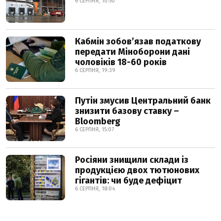
6 СЕРПНЯ, 10:50
Кабмін зобовʼязав податкову
передати Міноборони дані
чоловіків 18-60 років
6 СЕРПНЯ, 19:39
Путін змусив Центральний банк
знизити базову ставку –
Bloomberg
6 СЕРПНЯ, 15:07
Росіяни знищили склади із
продукцією двох тютюнових
гігантів: чи буде дефіцит
6 СЕРПНЯ, 18:04