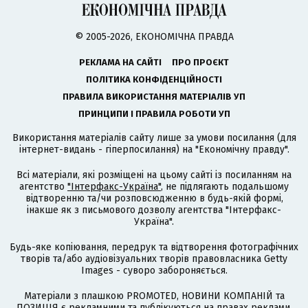
© 2005-2026, ЕКОНОМІЧНА ПРАВДА
РЕКЛАМА НА САЙТІ
ПРО ПРОЄКТ
ПОЛІТИКА КОНФІДЕНЦІЙНОСТІ
ПРАВИЛА ВИКОРИСТАННЯ МАТЕРІАЛІВ УП
ПРИНЦИПИ І ПРАВИЛА РОБОТИ УП
Використання матеріалів сайту лише за умови посилання (для
інтернет-видань - гіперпосилання) на "Економічну правду".
Всі матеріали, які розміщені на цьому сайті із посиланням на
агентство
"Інтерфакс-Україна"
, не підлягають подальшому
відтворенню та/чи розповсюдженню в будь-якій формі,
інакше як з письмового дозволу агентства "Інтерфакс-
Україна".
Будь-яке копіювання, передрук та відтворення фотографічних
творів та/або аудіовізуальних творів правовласника Getty
Images - суворо забороняється.
Матеріали з плашкою PROMOTED, НОВИНИ КОМПАНІЙ та
ПОЗИЦІЯ є рекламними та публікуються на правах реклами.