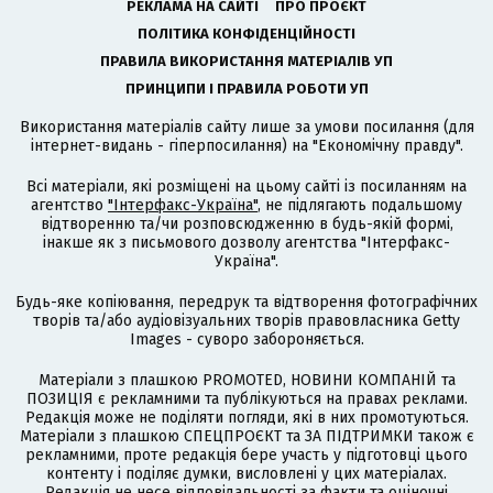
РЕКЛАМА НА САЙТІ
ПРО ПРОЄКТ
ПОЛІТИКА КОНФІДЕНЦІЙНОСТІ
ПРАВИЛА ВИКОРИСТАННЯ МАТЕРІАЛІВ УП
ПРИНЦИПИ І ПРАВИЛА РОБОТИ УП
Використання матеріалів сайту лише за умови посилання (для
інтернет-видань - гіперпосилання) на "Економічну правду".
Всі матеріали, які розміщені на цьому сайті із посиланням на
агентство
"Інтерфакс-Україна"
, не підлягають подальшому
відтворенню та/чи розповсюдженню в будь-якій формі,
інакше як з письмового дозволу агентства "Інтерфакс-
Україна".
Будь-яке копіювання, передрук та відтворення фотографічних
творів та/або аудіовізуальних творів правовласника Getty
Images - суворо забороняється.
Матеріали з плашкою PROMOTED, НОВИНИ КОМПАНІЙ та
ПОЗИЦІЯ є рекламними та публікуються на правах реклами.
Редакція може не поділяти погляди, які в них промотуються.
Матеріали з плашкою СПЕЦПРОЄКТ та ЗА ПІДТРИМКИ також є
рекламними, проте редакція бере участь у підготовці цього
контенту і поділяє думки, висловлені у цих матеріалах.
Редакція не несе відповідальності за факти та оціночні