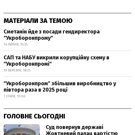
МАТЕРІАЛИ ЗА ТЕМОЮ
Сметанін йде з посади гендиректора
"Укроборонпрому"
14 ЛИПНЯ, 15:35
САП та НАБУ викрили корупційну схему в
"Укроборонпромі"
10 БЕРЕЗНЯ, 18:25
"Укроборонпром" збільшив виробництво у
півтора раза в 2025 році
7 СІЧНЯ, 19:00
ГОЛОВНЕ СЬОГОДНІ
Суд повернув державі
Жовтневий палац вартістю