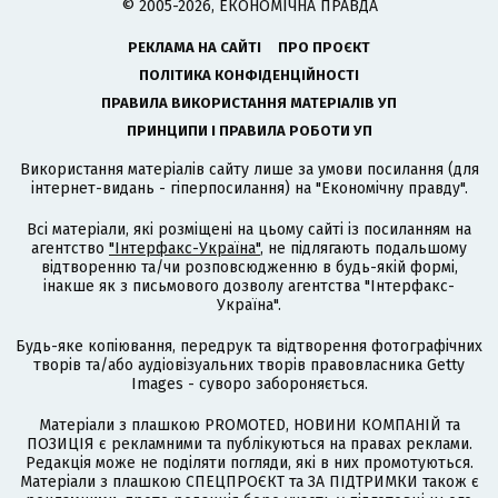
© 2005-2026, ЕКОНОМІЧНА ПРАВДА
РЕКЛАМА НА САЙТІ
ПРО ПРОЄКТ
ПОЛІТИКА КОНФІДЕНЦІЙНОСТІ
ПРАВИЛА ВИКОРИСТАННЯ МАТЕРІАЛІВ УП
ПРИНЦИПИ І ПРАВИЛА РОБОТИ УП
Використання матеріалів сайту лише за умови посилання (для
інтернет-видань - гіперпосилання) на "Економічну правду".
Всі матеріали, які розміщені на цьому сайті із посиланням на
агентство
"Інтерфакс-Україна"
, не підлягають подальшому
відтворенню та/чи розповсюдженню в будь-якій формі,
інакше як з письмового дозволу агентства "Інтерфакс-
Україна".
Будь-яке копіювання, передрук та відтворення фотографічних
творів та/або аудіовізуальних творів правовласника Getty
Images - суворо забороняється.
Матеріали з плашкою PROMOTED, НОВИНИ КОМПАНІЙ та
ПОЗИЦІЯ є рекламними та публікуються на правах реклами.
Редакція може не поділяти погляди, які в них промотуються.
Матеріали з плашкою СПЕЦПРОЄКТ та ЗА ПІДТРИМКИ також є