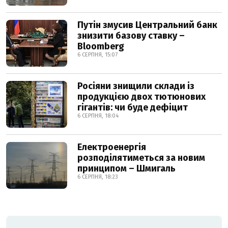
Путін змусив Центральний банк
знизити базову ставку –
Bloomberg
6 СЕРПНЯ, 15:07
Росіяни знищили склади із
продукцією двох тютюнових
гігантів: чи буде дефіцит
6 СЕРПНЯ, 18:04
Електроенергія
розподілятиметься за новим
принципом – Шмигаль
6 СЕРПНЯ, 18:23