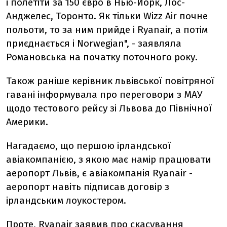
і полетіти за 150 євро в Нью-Йорк, Лос-
Анджелес, Торонто. Як тільки Wizz Air почне
польоти, то за ним прийде і Ryanair, а потім
приєднається і Norwegian", - заявляла
Романовська на початку поточного року.
Також раніше керівник львівської повітряної
гавані інформувала про переговори з МАУ
щодо тестового рейсу зі Львова до Північної
Америки.
Нагадаємо, що першою ірландської
авіакомпанією, з якою має намір працювати
аеропорт Львів, є авіакомпанія Ryanair -
аеропорт навіть підписав договір з
ірландським лоукостером.
Проте,
Ryanair заявив про скасування