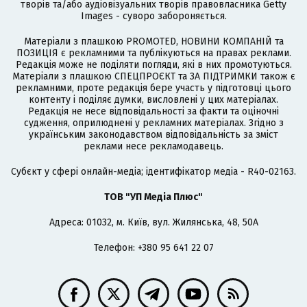
творів та/або аудіовізуальних творів правовласника Getty
Images - суворо забороняється.
Матеріали з плашкою PROMOTED, НОВИНИ КОМПАНІЙ та
ПОЗИЦІЯ є рекламними та публікуються на правах реклами.
Редакція може не поділяти погляди, які в них промотуються.
Матеріали з плашкою СПЕЦПРОЄКТ та ЗА ПІДТРИМКИ також є
рекламними, проте редакція бере участь у підготовці цього
контенту і поділяє думки, висловлені у цих матеріалах.
Редакція не несе відповідальності за факти та оціночні
судження, оприлюднені у рекламних матеріалах. Згідно з
українським законодавством відповідальність за зміст
реклами несе рекламодавець.
Cубєкт у сфері онлайн-медіа; ідентифікатор медіа - R40-02163.
ТОВ "УП Медіа Плюс"
Адреса: 01032, м. Київ, вул. Жилянська, 48, 50А
Телефон: +380 95 641 22 07