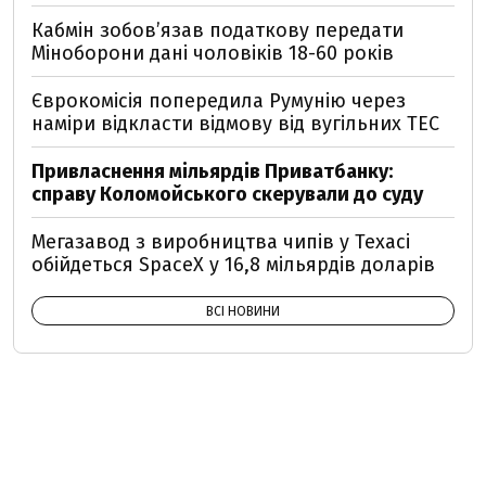
Кабмін зобовʼязав податкову передати
Міноборони дані чоловіків 18-60 років
Єврокомісія попередила Румунію через
наміри відкласти відмову від вугільних ТЕС
Привласнення мільярдів Приватбанку:
справу Коломойського скерували до суду
Мегазавод з виробництва чипів у Техасі
обійдеться SpaceX у 16,8 мільярдів доларів
ВСІ НОВИНИ